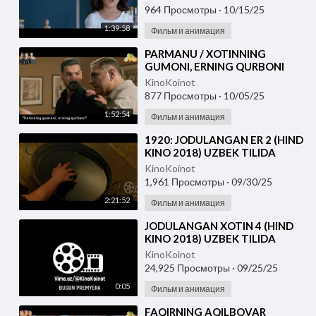
964 Просмотры
·
10/15/25
1:39:58
Фильм и анимация
⁣PARMANU / XOTINNING
GUMONI, ERNING QURBONI
(2018) HIND KINO O'ZBEK
KinoKoinot
TILIDA
877 Просмотры
·
10/05/25
1:52:54
Фильм и анимация
⁣1920: JODULANGAN ER 2 (HIND
KINO 2018) UZBEK TILIDA
KinoKoinot
1,961 Просмотры
·
09/30/25
2:21:52
Фильм и анимация
⁣JODULANGAN XOTIN 4 (HIND
KINO 2018) UZBEK TILIDA
KinoKoinot
24,925 Просмотры
·
09/25/25
0:05
Фильм и анимация
⁣FAQIRNING AQILBOVAR