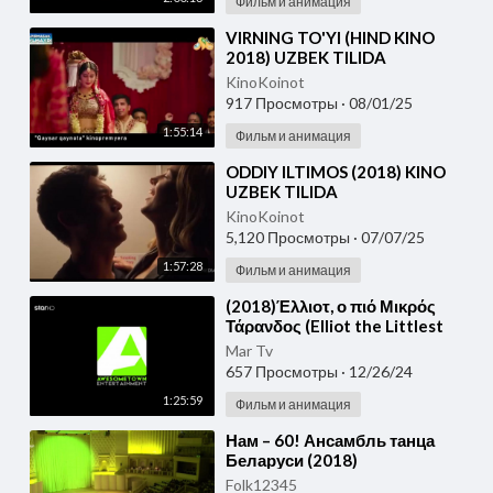
Фильм и анимация
⁣VIRNING TO'YI (HIND KINO
2018) UZBEK TILIDA
KinoKoinot
917 Просмотры
·
08/01/25
1:55:14
Фильм и анимация
⁣ODDIY ILTIMOS (2018) KINO
UZBEK TILIDA
KinoKoinot
5,120 Просмотры
·
07/07/25
1:57:28
Фильм и анимация
⁣(2018)Έλλιοτ, ο πιό Μικρός
Τάρανδος (Elliot the Littlest
Reindeer)
Mar Tv
657 Просмотры
·
12/26/24
1:25:59
Фильм и анимация
⁣Нам – 60! Ансамбль танца
Беларуси (2018)
Folk12345