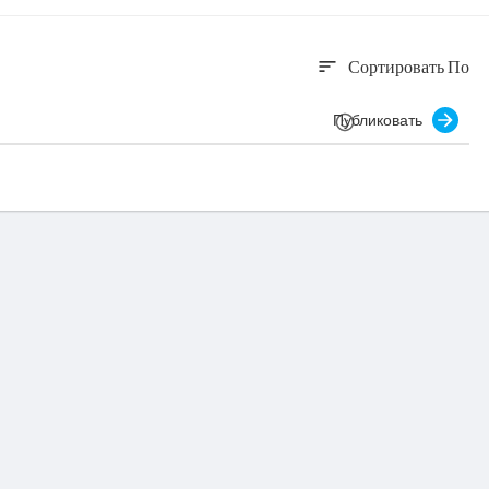
Сортировать По
sort
Публиковать