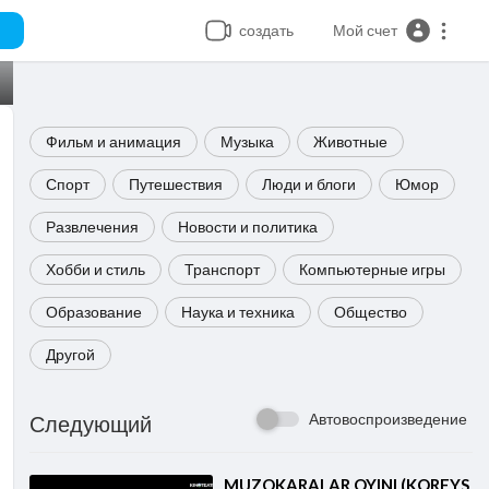
создать
Мой счет
Фильм и анимация
Музыка
Животные
Спорт
Путешествия
Люди и блоги
Юмор
Развлечения
Новости и политика
Хобби и стиль
Транспорт
Компьютерные игры
Образование
Наука и техника
Общество
Другой
Автовоспроизведение
Следующий
⁣MUZOKARALAR OYINI (KOREYS