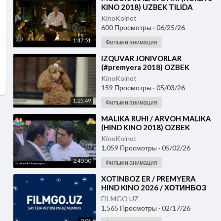
KINO 2018) UZBEK TILIDA
KinoKoinot
600 Просмотры
·
06/25/26
1:47:51
Фильм и анимация
⁣IZQUVAR JONIVORLAR
(#premyera 2018) OZBEK
TILIDA
KinoKoinot
159 Просмотры
·
05/03/26
1:25:49
Фильм и анимация
⁣MALIKA RUHI / ARVOH MALIKA
(HIND KINO 2018) OZBEK
TILIDA
KinoKoinot
1,059 Просмотры
·
05/02/26
2:40:50
Фильм и анимация
⁣XOTINBOZ ER / PREMYERA
HIND KINO 2026 / ХОТИНБОЗ
ЭР УЗБЕК ТИЛИДА
FILMGO UZ
1,565 Просмотры
·
02/17/26
0:06