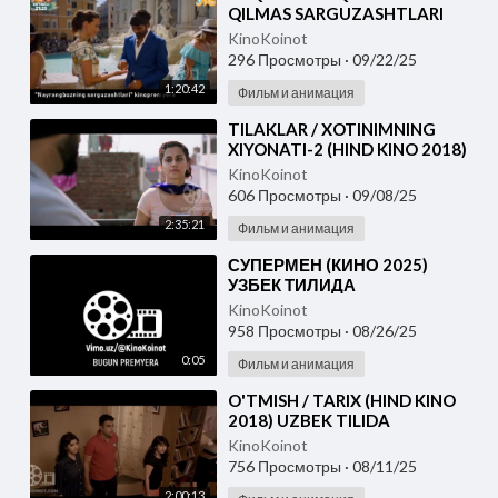
QILMAS SARGUZASHTLARI
(HIND KINO 2018) UZBEK
KinoKoinot
TILIDA
296 Просмотры
·
09/22/25
1:20:42
Фильм и анимация
⁣TILAKLAR / XOTINIMNING
XIYONATI-2 (HIND KINO 2018)
O'ZBEK TILIDA
KinoKoinot
606 Просмотры
·
09/08/25
2:35:21
Фильм и анимация
⁣СУПЕРМЕН (КИНО 2025)
УЗБЕК ТИЛИДА
KinoKoinot
958 Просмотры
·
08/26/25
0:05
Фильм и анимация
⁣O'TMISH / TARIX (HIND KINO
2018) UZBEK TILIDA
KinoKoinot
756 Просмотры
·
08/11/25
2:00:13