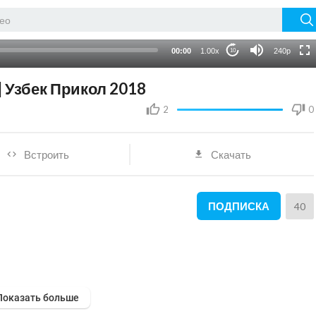
360p
720p
00:00
1.00x
240p
10
auto
| Узбек Прикол 2018
2
0
Встроить
Скачать
ПОДПИСКА
40
Показать больше