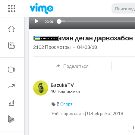
00:00
Нос чекаман деган дарвозабон 
2102
Просмотры
·
04/03/18
Поделиться
BazukaTV
40 Подписчики
В
Спорт
Узбек приколлар | Uzbek prikol 2018