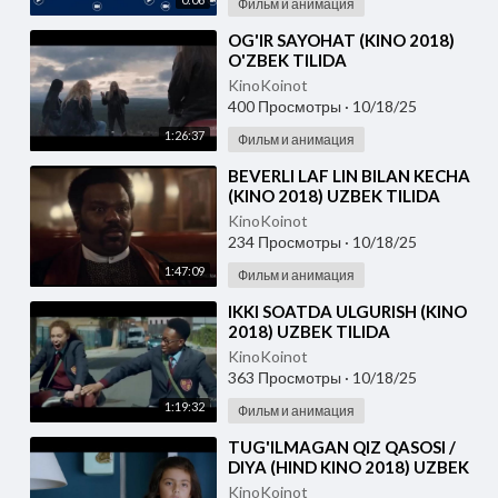
Фильм и анимация
⁣OG'IR SAYOHAT (KINO 2018)
O'ZBEK TILIDA
KinoKoinot
400 Просмотры
·
10/18/25
1:26:37
Фильм и анимация
⁣BEVERLI LAF LIN BILAN KECHA
(KINO 2018) UZBEK TILIDA
KinoKoinot
234 Просмотры
·
10/18/25
1:47:09
Фильм и анимация
⁣IKKI SOATDA ULGURISH (KINO
2018) UZBEK TILIDA
KinoKoinot
363 Просмотры
·
10/18/25
1:19:32
Фильм и анимация
⁣TUG'ILMAGAN QIZ QASOSI /
DIYA (HIND KINO 2018) UZBEK
TILIDA
KinoKoinot