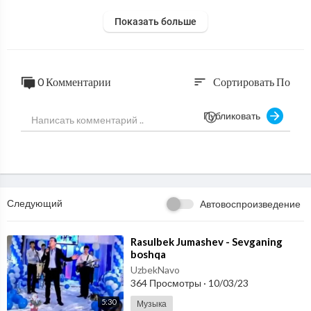
Показать больше
0 Комментарии
Сортировать По
sort
Публиковать
Следующий
Автовоспроизведение
⁣Rasulbek Jumashev - Sevganing
boshqa
UzbekNavo
364 Просмотры
·
10/03/23
5:30
Музыка