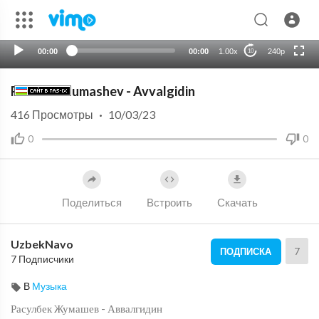
HD
auto
00:00
00:00
1.00x
240p
10
Rasulbek Jumashev - Avvalgidin
416
Просмотры
·
10/03/23
0
0
Поделиться
Встроить
Скачать
UzbekNavo
7
ПОДПИСКА
7 Подписчики
В
Музыка
⁣Расулбек Жумашев - Аввалгидин