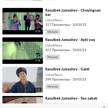
⁣Rasulbek Jumashev - Choyingnan
bar
UzbekNavo
527 Просмотры
·
10/03/23
3:14
Музыка
⁣Rasulbek Jumashev - Aybi yoq
UzbekNavo
427 Просмотры
·
10/03/23
Музыка
3:04
⁣Rasulbek Jumashev - Galdi
UzbekNavo
394 Просмотры
·
10/03/23
Музыка
3:33
⁣Rasulbek Jumashev - Sen sabab
UzbekNavo
close