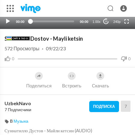
HD
auto
00:00
00:00
1.00x
240p
10
Sunnatillo Dostov - Mayli ketsin
572
Просмотры
·
09/22/23
0
0
Поделиться
Встроить
Скачать
UzbekNavo
7
ПОДПИСКА
7 Подписчики
В
Музыка
⁣Суннатилло Дустов - Майли кетсин (AUDIO)