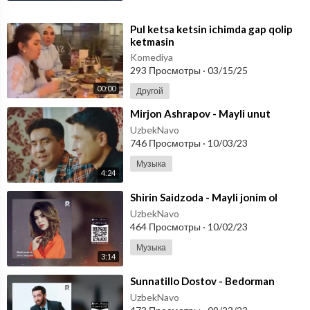
⁣Pul ketsa ketsin ichimda gap qolip
ketmasin
Komediya
293 Просмотры
·
03/15/25
00:00
Другой
⁣Mirjon Ashrapov - Mayli unut
UzbekNavo
746 Просмотры
·
10/03/23
Музыка
4:24
⁣Shirin Saidzoda - Mayli jonim ol
UzbekNavo
464 Просмотры
·
10/02/23
Музыка
3:14
⁣Sunnatillo Dostov - Bedorman
UzbekNavo