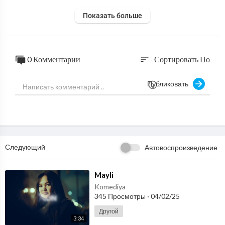
Показать больше
0 Комментарии
Сортировать По
sort
Публиковать
Следующий
Автовоспроизведение
⁣Mayli
Komediya
345 Просмотры
·
04/02/25
Другой
3:34