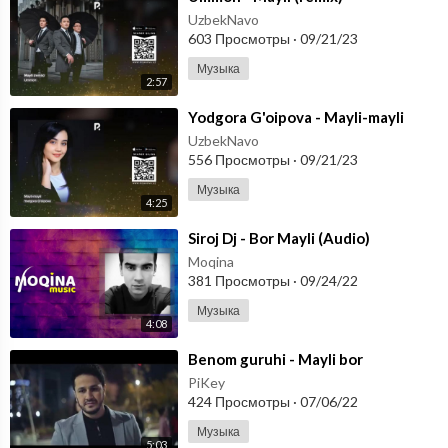
UzbekNavo
603 Просмотры
·
09/21/23
Музыка
2:57
⁣Yodgora G'oipova - Mayli-mayli
UzbekNavo
556 Просмотры
·
09/21/23
Музыка
4:25
⁣Siroj Dj - Bor Mayli (Audio)
Moqina
381 Просмотры
·
09/24/22
Музыка
4:08
⁣Benom guruhi - Mayli bor
PiKey
424 Просмотры
·
07/06/22
Музыка
5:03