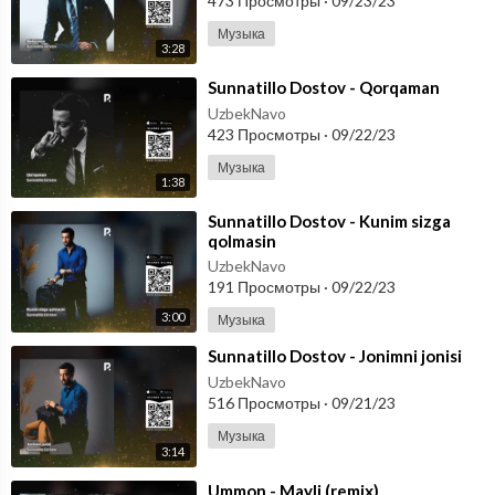
473 Просмотры
·
09/23/23
Музыка
3:28
⁣Sunnatillo Dostov - Qorqaman
UzbekNavo
423 Просмотры
·
09/22/23
Музыка
1:38
⁣Sunnatillo Dostov - Kunim sizga
qolmasin
UzbekNavo
191 Просмотры
·
09/22/23
3:00
Музыка
⁣Sunnatillo Dostov - Jonimni jonisi
UzbekNavo
516 Просмотры
·
09/21/23
Музыка
3:14
⁣Ummon - Mayli (remix)