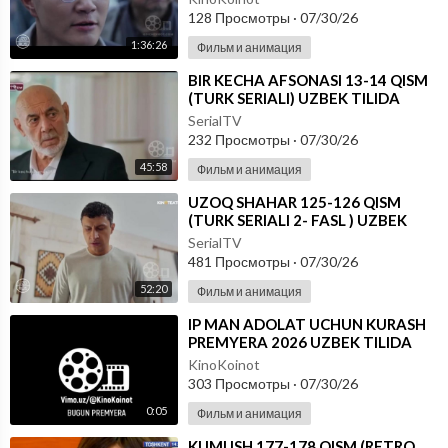
128 Просмотры
·
07/30/26
1:36:26
Фильм и анимация
⁣BIR KECHA AFSONASI 13-14 QISM
(TURK SERIALI) UZBEK TILIDA
SerialTV
232 Просмотры
·
07/30/26
45:58
Фильм и анимация
⁣UZOQ SHAHAR 125-126 QISM
(TURK SERIALI 2- FASL ) UZBEK
TILIDA
SerialTV
481 Просмотры
·
07/30/26
52:20
Фильм и анимация
⁣IP MAN ADOLAT UCHUN KURASH
PREMYERA 2026 UZBEK TILIDA
KinoKoinot
303 Просмотры
·
07/30/26
0:05
Фильм и анимация
⁣KUMUSH 177-178 QISM (RETRO