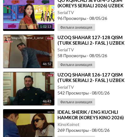
⁣⁣QO'RQINCHLI SEVGI 4-5 QISM
(KOREYS SERIALI 2026) UZBEK
TILIDA
SerialTV
96 Просмотры
·
08/05/26
1:02:13
Фильм и анимация
⁣UZOQ SHAHAR 127-128 QISM
(TURK SERIALI 2- FASL ) UZBEK
TILIDA
SerialTV
58 Просмотры
·
08/05/26
46:52
Фильм и анимация
⁣UZOQ SHAHAR 126-127 QISM
(TURK SERIALI 2- FASL ) UZBEK
TILIDA
SerialTV
542 Просмотры
·
08/01/26
46:43
Фильм и анимация
⁣IDEAL SHERIK / ENG KUCHLI
HAMKOR (KOREYS KINO 2026)
UZBEK TILIDA
KinoKoinot
269 Просмотры
·
08/01/26