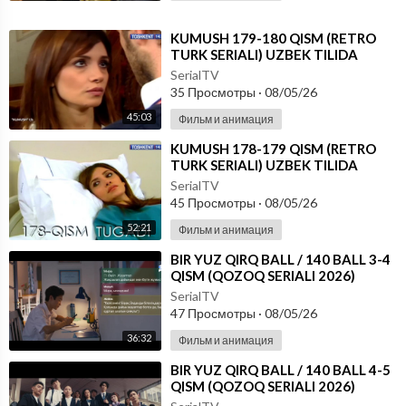
⁣KUMUSH 179-180 QISM (RETRO
TURK SERIALI) UZBEK TILIDA
SerialTV
35 Просмотры
·
08/05/26
45:03
Фильм и анимация
⁣KUMUSH 178-179 QISM (RETRO
TURK SERIALI) UZBEK TILIDA
SerialTV
45 Просмотры
·
08/05/26
52:21
Фильм и анимация
⁣⁣BIR YUZ QIRQ BALL / 140 BALL 3-4
QISM (QOZOQ SERIALI 2026)
UZBEK TILIDA
SerialTV
47 Просмотры
·
08/05/26
36:32
Фильм и анимация
⁣⁣BIR YUZ QIRQ BALL / 140 BALL 4-5
QISM (QOZOQ SERIALI 2026)
UZBEK TILIDA