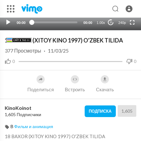
HD
auto
00:00
00:00
1.00x
240p
10
18 BAXOR (XITOY KINO 1997) O'ZBEK TILIDA
377
Просмотры
·
11/03/25
0
0
Поделиться
Встроить
Скачать
KinoKoinot
1,605
ПОДПИСКА
1,605 Подписчики
В
Фильм и анимация
⁣18 BAXOR (XITOY KINO 1997) O'ZBEK TILIDA