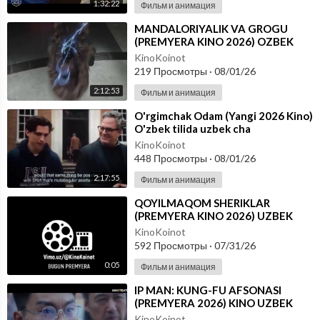
1:32:22
Фильм и анимация
⁣MANDALORIYALIK VA GROGU
(PREMYERA KINO 2026) OZBEK
TILIDA
KinoKoinot
219 Просмотры
·
08/01/26
2:12:53
Фильм и анимация
⁣O'rgimchak Odam (Yangi 2026 Kino)
O'zbek tilida uzbek cha
KinoKoinot
448 Просмотры
·
08/01/26
2:17:55
Фильм и анимация
⁣QOYILMAQOM SHERIKLAR
(PREMYERA KINO 2026) UZBEK
TILIDA
KinoKoinot
592 Просмотры
·
07/31/26
0:05
Фильм и анимация
⁣IP MAN: KUNG-FU AFSONASI
(PREMYERA 2026) KINO UZBEK
TILIDA - SKACHAT
KinoKoinot