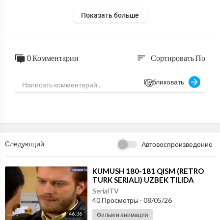
Показать больше
0 Комментарии
Сортировать По
sort
Публиковать
Следующий
Автовоспроизведение
⁣KUMUSH 180-181 QISM (RETRO
TURK SERIALI) UZBEK TILIDA
SerialTV
40 Просмотры
·
08/05/26
46:36
Фильм и анимация