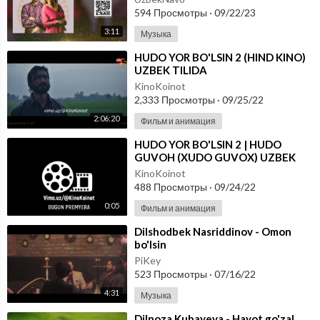
594 Просмотры
·
09/22/23
3:11
Музыка
⁣HUDO YOR BO'LSIN 2 (HIND KINO)
UZBEK TILIDA
KinoKoinot
2,333 Просмотры
·
09/25/22
2:06:20
Фильм и анимация
⁣HUDO YOR BO'LSIN 2 | HUDO
GUVOH (XUDO GUVOX) UZBEK
TILIDA
KinoKoinot
488 Просмотры
·
09/24/22
0:05
Фильм и анимация
⁣Dilshodbek Nasriddinov - Omon
bo'lsin
PiKey
523 Просмотры
·
07/16/22
4:31
Музыка
⁣Dilnoza Kubayeva - Hayot go'zal