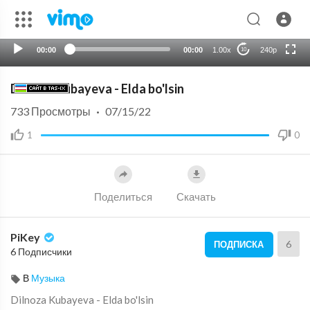
HD
auto
00:00
00:00
1.00x
240p
10
Dilnoza Kubayeva - Elda bo'lsin
733
Просмотры
·
07/15/22
1
0
Поделиться
Скачать
PiKey
6
ПОДПИСКА
6 Подписчики
В
Музыка
⁣Dilnoza Kubayeva - Elda bo'lsin