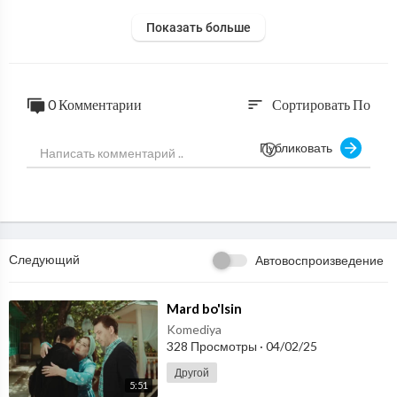
Показать больше
0 Комментарии
Сортировать По
sort
Публиковать
Следующий
Автовоспроизведение
⁣Mard bo'lsin
Komediya
328 Просмотры
·
04/02/25
Другой
5:51