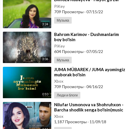
PiKey
709 Просмотры
·
07/15/22
Музыка
3:24
⁣Bahrom Karimov - Dushmanlarim
boy bo'lsin
PiKey
604 Просмотры
·
07/05/22
3:06
Музыка
⁣JUMA MÜBAREK / JUMA ayomingiz
muborak bo'lsin
Xbox
709 Просмотры
·
04/16/22
0:10
Люди и блоги
⁣Nilufar Usmonova va Shohruhxon -
Barcha shodlik senga bo'lsin(music
version).
Xbox
1,187 Просмотры
·
11/09/18