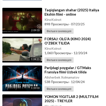
⁣Taqiqlangan shahar (2025) Italiya
Ekshin filmi - online
KinoKoinot
898 Просмотры
·
07/23/25
2:09:03
Фильм и анимация
⁣FORSAJ: OLG'A (KINO 2024)
O'ZBEK TILIDA
KinoKoinot
1,060 Просмотры
·
12/20/24
1:24:11
Фильм и анимация
⁣Parijdagi poygalar / GTMaks
Fransiya filmi Uzbek tilida
O'zbekcha 2024 tarjima kino Full
Alisherbek Xolmamatov
HD
538 Просмотры
·
12/04/24
1:33:03
Фильм и анимация
⁣YOMON YIGITLAR 2 (MULTFILM
2025) - TREYLER