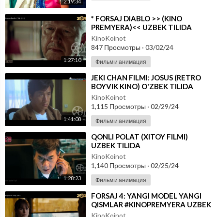
2:19:34
⁣* FORSAJ DIABLO >> (KINO
PREMYERA)<< UZBEK TILIDA
KinoKoinot
847 Просмотры
·
03/02/24
1:27:10
Фильм и анимация
⁣JEKI CHAN FILMI: JOSUS (RETRO
BOYVIK KINO) O'ZBEK TILIDA
KinoKoinot
1,115 Просмотры
·
02/29/24
1:41:08
Фильм и анимация
⁣QONLI POLAT (XITOY FILMI)
UZBEK TILIDA
KinoKoinot
1,140 Просмотры
·
02/25/24
1:28:23
Фильм и анимация
⁣FORSAJ 4: YANGI MODEL YANGI
QISMLAR #KINOPREMYERA UZBEK
TILIDA
KinoKoinot