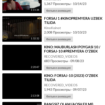
1,367 Просмотры
·
10/14/23
1:15:34
Фильм и анимация
⁣FORSAJ 1 #KINOPREMYERA UZBEK
TILIDA
KinoKoinot
2,008 Просмотры
·
10/10/23
1:32:32
Фильм и анимация
⁣KINO: MAJBURLASH POYGASI 10 /
FORSAJ-10 #PREMYERA O'ZBEK
TILIDA
RECOVERED_VIDEOS
683 Просмотры
·
09/08/23
2:20:47
Фильм и анимация
⁣KINO: FORSAJ-10 (2023) O'ZBEK
TILIDA
RECOVERED_VIDEOS
1,943 Просмотры
·
09/07/23
2:13:08
Фильм и анимация
⁣RANGSIZ OLAM (AQSH FILMI)