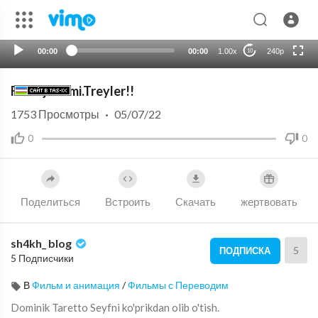
720p
auto
00:00
00:00
1.00x
240p
10
Forsaj 5 filmi.Treyler!!
1753
Просмотры
·
05/07/22
0
0
Поделиться
Встроить
Скачать
жертвовать
sh4kh_ blog
5
ПОДПИСКА
5 Подписчики
В
Фильм и анимация
/
Фильмы с Переводим
⁣Dominik Taretto Seyfni ko'prikdan olib o'tish.