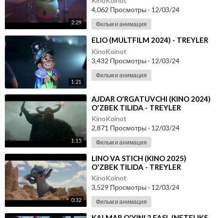
KinoKoinot
4,062 Просмотры
·
12/03/24
2:29
Фильм и анимация
⁣ELIO (MULTFILM 2024) - TREYLER
KinoKoinot
3,432 Просмотры
·
12/03/24
Фильм и анимация
1:21
⁣AJDAR O'RGATUVCHI (KINO 2024)
O'ZBEK TILIDA - TREYLER
KinoKoinot
2,871 Просмотры
·
12/03/24
1:15
Фильм и анимация
⁣LINO VA STICH (KINO 2025)
O'ZBEK TILIDA - TREYLER
KinoKoinot
3,529 Просмотры
·
12/03/24
0:32
Фильм и анимация
⁣KALMAR O'YINI 2 FASL (NETFLIKS