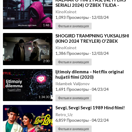
SERIALI 2024) O'ZBEK TILIDA -
TREYLER
KinoKoinot
1,093 Просмотры
·
12/03/24
1:46
Фильм и анимация
⁣SHOGIRD TRAMPNING YUKSALISHI
(KINO 2024 TREYLER) O'ZBEK
TILIDA
KinoKoinot
1,386 Просмотры
·
12/03/24
2:00
Фильм и анимация
⁣Ijtimoiy dilemma – Netflix original
hujjatli filmi (2020)
Ildambek Valijonov
1,691 Просмотры
·
04/23/24
1:34:30
Фильм и анимация
⁣Sevgi, Sevgi Sevgi 1989 Hind filmi!
Retro_Uz
6,859 Просмотры
·
04/22/24
Фильм и анимация