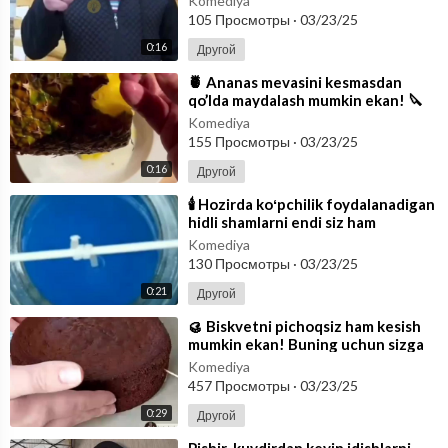
Komediya
mumkin!
105 Просмотры
·
03/23/25
0:16
Другой
⁣🍍 Ananas mevasini kesmasdan
qo’lda maydalash mumkin ekan! 🔪
Siz hali ham ananasni pichoqda
Komediya
kesib ma
155 Просмотры
·
03/23/25
0:16
Другой
⁣🕯 Hozirda koʻpchilik foydalanadigan
hidli shamlarni endi siz ham
tayyorlashingiz mumkin
Komediya
130 Просмотры
·
03/23/25
0:21
Другой
⁣🥮 Biskvetni pichoqsiz ham kesish
mumkin ekan! Buning uchun sizga
ip va tish kavlagich kerak boʻladi
Komediya
457 Просмотры
·
03/23/25
0:29
Другой