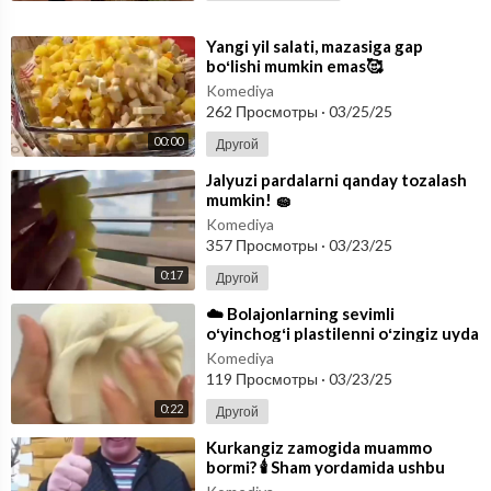
⁣Yangi yil salati, mazasiga gap
boʻlishi mumkin emas🥰
Komediya
262 Просмотры
·
03/25/25
00:00
Другой
⁣Jalyuzi pardalarni qanday tozalash
mumkin! 🧽
Komediya
357 Просмотры
·
03/23/25
0:17
Другой
⁣☁️ Bolajonlarning sevimli
oʻyinchogʻi plastilenni oʻzingiz uyda
tayyorlashingiz mumkin! Kraxmalga
Komediya
s
119 Просмотры
·
03/23/25
0:22
Другой
⁣Kurkangiz zamogida muammo
bormi? 🕯 Sham yordamida ushbu
muammoda xalos bo’lishingiz