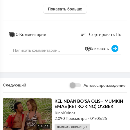
Показать больше
0 Комментарии
Сортировать По
sort
Публиковать
Следующий
Автовоспроизведение
⁣KELINDAN BO'SA OLISH MUMKIN
EMAS (RETRO KINO) O'ZBEK
TILIDA
KinoKoinot
2,090 Просмотры
·
04/05/25
1:40:11
Фильм и анимация