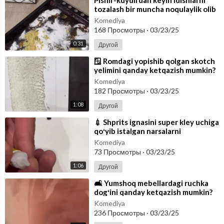
⁣Pishir-kuydirdan keyin idishlarni
tozalash bir muncha noqulaylik olib
kelishi mumkin!
Komediya
168 Просмотры
·
03/23/25
0:31
Другой
⁣🪟 Romdagi yopishib qolgan skotch
yelimini qanday ketqazish mumkin?
Buning yoʻli juda ham oson! Siz
Komediya
182 Просмотры
·
03/23/25
1:08
Другой
⁣💉 Shprits ignasini super kley uchiga
qoʻyib istalgan narsalarni
yopishtirish mumkin! Ushbu videoni
Komediya
73 Просмотры
·
03/23/25
1:06
Другой
⁣🛋 Yumshoq mebellardagi ruchka
dogʻini qanday ketqazish mumkin?
Sochga sepiladigan lakni ruchka
Komediya
suyo
236 Просмотры
·
03/23/25