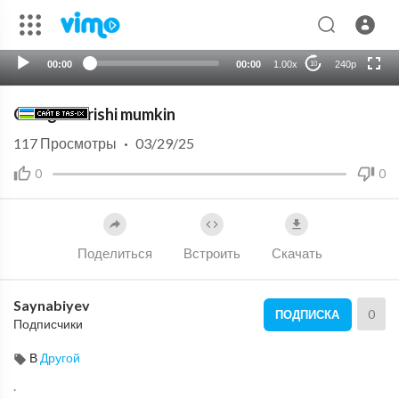
HD
auto
00:00
00:00
1.00x
240p
10
Olimga borishi mumkin
117
Просмотры
·
03/29/25
0
0
Поделиться
Встроить
Скачать
Saynabiyev
0
ПОДПИСКА
Подписчики
В
Другой
.