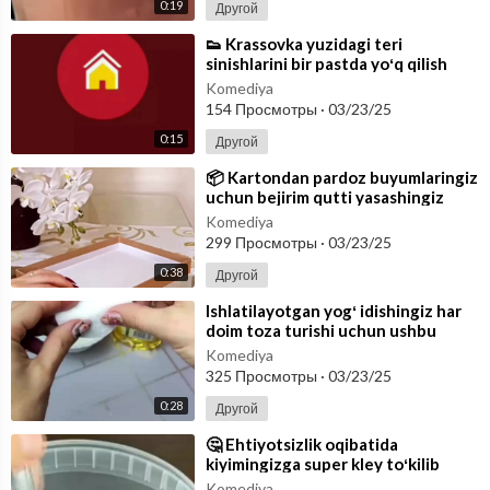
0:19
Другой
⁣👟 Krassovka yuzidagi teri
sinishlarini bir pastda yoʻq qilish
mumkin! 🤷‍♀ Qanday qilib
Komediya
deysizmi???
154 Просмотры
·
03/23/25
0:15
Другой
⁣📦 Kartondan pardoz buyumlaringiz
uchun bejirim qutti yasashingiz
mumkin! Bu videoni kuzgu yonidan
Komediya
299 Просмотры
·
03/23/25
0:38
Другой
⁣Ishlatilayotgan yogʻ idishingiz har
doim toza turishi uchun ushbu
usuldan foydalanishingiz mumkin!
Komediya
325 Просмотры
·
03/23/25
0:28
Другой
⁣🤔 Ehtiyotsizlik oqibatida
kiyimingizga super kley toʻkilib
ketganida nima qilish mumkin?
Komediya