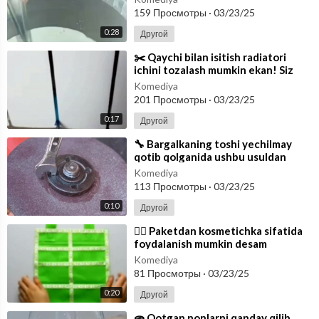
Bunday xol
159 Просмотры
·
03/23/25
0:28
Другой
⁣✂️ Qaychi bilan isitish radiatori
ichini tozalash mumkin ekan! Siz
ham ushbu usuldan foydalanib is
Komediya
201 Просмотры
·
03/23/25
0:17
Другой
⁣🔧 Bargalkaning toshi yechilmay
qotib qolganida ushbu usuldan
foydalanishingiz mumkin! Ushbu
Komediya
videon
113 Просмотры
·
03/23/25
0:10
Другой
⁣💁‍♀ Paketdan kosmetichka sifatida
foydalanish mumkin desam
ishonasizmi? Darxol bozor
Komediya
sumkangizni ol
81 Просмотры
·
03/23/25
0:20
Другой
⁣🫓 Qotgan nonlarni qanday qilib