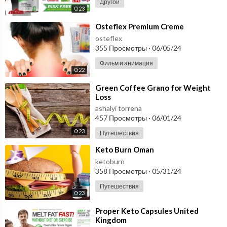
Другой
0:23
⁣Osteflex Premium Creme
osteflex
355 Просмотры
·
06/05/24
Фильм и анимация
0:22
⁣Green Coffee Grano for Weight
Loss
ashalyi torrena
457 Просмотры
·
06/01/24
0:23
Путешествия
⁣Keto Burn Oman
ketoburn
358 Просмотры
·
05/31/24
Путешествия
0:23
⁣Proper Keto Capsules United
Kingdom