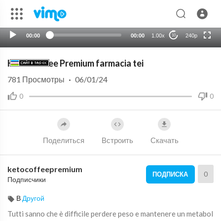
720p
auto
00:00
00:00
1.00x
240p
10
Keto Coffee Premium farmacia tei
781
Просмотры
·
06/01/24
0
0
Поделиться
Встроить
Скачать
ketocoffeepremium
0
ПОДПИСКА
Подписчики
В
Другой
⁣Tutti sanno che è difficile perdere peso e mantenere un metabol