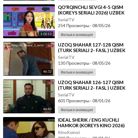
⁣⁣QO'RQINCHLI SEVGI 4-5 QISM
(KOREYS SERIALI 2026) UZBEK
TILIDA
SerialTV
254 Просмотры
·
08/05/26
1:02:13
Фильм и анимация
⁣UZOQ SHAHAR 127-128 QISM
(TURK SERIALI 2- FASL ) UZBEK
TILIDA
SerialTV
130 Просмотры
·
08/05/26
46:52
Фильм и анимация
⁣UZOQ SHAHAR 126-127 QISM
(TURK SERIALI 2- FASL ) UZBEK
TILIDA
SerialTV
601 Просмотры
·
08/01/26
46:43
Фильм и анимация
⁣IDEAL SHERIK / ENG KUCHLI
HAMKOR (KOREYS KINO 2026)
UZBEK TILIDA
KinoKoinot