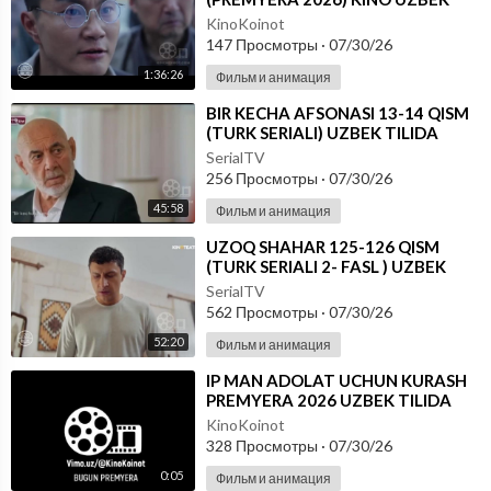
TILIDA - SKACHAT
KinoKoinot
147 Просмотры
·
07/30/26
1:36:26
Фильм и анимация
⁣BIR KECHA AFSONASI 13-14 QISM
(TURK SERIALI) UZBEK TILIDA
SerialTV
256 Просмотры
·
07/30/26
45:58
Фильм и анимация
⁣UZOQ SHAHAR 125-126 QISM
(TURK SERIALI 2- FASL ) UZBEK
TILIDA
SerialTV
562 Просмотры
·
07/30/26
52:20
Фильм и анимация
⁣IP MAN ADOLAT UCHUN KURASH
PREMYERA 2026 UZBEK TILIDA
KinoKoinot
328 Просмотры
·
07/30/26
0:05
Фильм и анимация