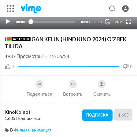
720p
auto
00:00
00:00
1.00x
240p
10
O'G'IRLANGAN KELIN (HIND KINO 2024) O'ZBEK
TILIDA
4937
Просмотры
·
12/06/24
1
0
Поделиться
Встроить
Скачать
KinoKoinot
1,605
ПОДПИСКА
1,605 Подписчики
В
Фильм и анимация