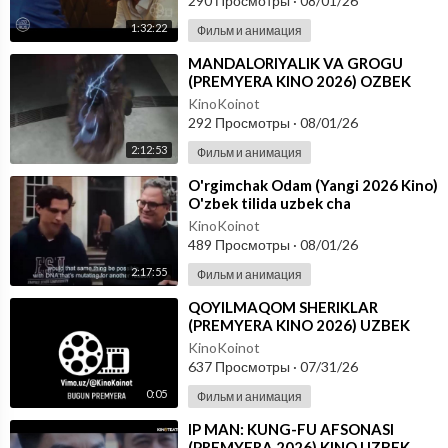
290 Просмотры
·
08/01/26
1:32:22
Фильм и анимация
⁣MANDALORIYALIK VA GROGU
(PREMYERA KINO 2026) OZBEK
TILIDA
KinoKoinot
292 Просмотры
·
08/01/26
2:12:53
Фильм и анимация
⁣O'rgimchak Odam (Yangi 2026 Kino)
O'zbek tilida uzbek cha
KinoKoinot
489 Просмотры
·
08/01/26
2:17:55
Фильм и анимация
⁣QOYILMAQOM SHERIKLAR
(PREMYERA KINO 2026) UZBEK
TILIDA
KinoKoinot
637 Просмотры
·
07/31/26
0:05
Фильм и анимация
⁣IP MAN: KUNG-FU AFSONASI
(PREMYERA 2026) KINO UZBEK