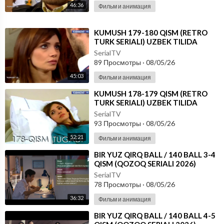
46:36
Фильм и анимация
⁣KUMUSH 179-180 QISM (RETRO
TURK SERIALI) UZBEK TILIDA
SerialTV
89 Просмотры
·
08/05/26
45:03
Фильм и анимация
⁣KUMUSH 178-179 QISM (RETRO
TURK SERIALI) UZBEK TILIDA
SerialTV
93 Просмотры
·
08/05/26
52:21
Фильм и анимация
⁣⁣BIR YUZ QIRQ BALL / 140 BALL 3-4
QISM (QOZOQ SERIALI 2026)
UZBEK TILIDA
SerialTV
78 Просмотры
·
08/05/26
36:32
Фильм и анимация
⁣⁣BIR YUZ QIRQ BALL / 140 BALL 4-5