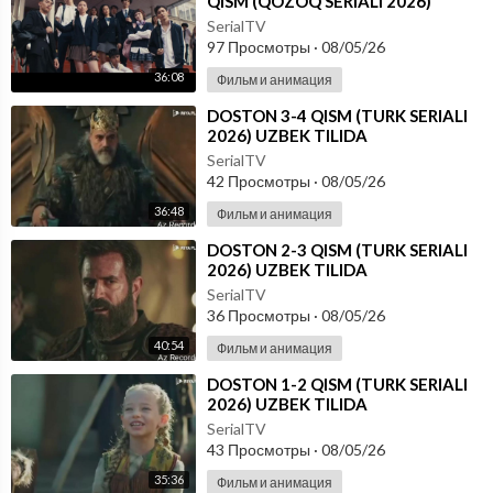
QISM (QOZOQ SERIALI 2026)
UZBEK TILIDA
SerialTV
97 Просмотры
·
08/05/26
36:08
Фильм и анимация
⁣DOSTON 3-4 QISM (TURK SERIALI
2026) UZBEK TILIDA
SerialTV
42 Просмотры
·
08/05/26
36:48
Фильм и анимация
⁣DOSTON 2-3 QISM (TURK SERIALI
2026) UZBEK TILIDA
SerialTV
36 Просмотры
·
08/05/26
40:54
Фильм и анимация
⁣DOSTON 1-2 QISM (TURK SERIALI
2026) UZBEK TILIDA
SerialTV
43 Просмотры
·
08/05/26
35:36
Фильм и анимация