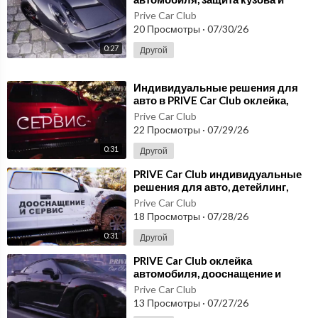
эффектный стиль
Prive Car Club
20 Просмотры
·
07/30/26
0:27
Другой
⁣Индивидуальные решения для
авто в PRIVE Car Club оклейка,
сервис и стиль без компромиссов
Prive Car Club
22 Просмотры
·
07/29/26
0:31
Другой
⁣PRIVE Car Club индивидуальные
решения для авто, детейлинг,
тюнинг и сервис в Москве
Prive Car Club
18 Просмотры
·
07/28/26
0:31
Другой
⁣PRIVE Car Club оклейка
автомобиля, дооснащение и
индивидуальный подход к
Prive Car Club
проекту privecarclub
13 Просмотры
·
07/27/26