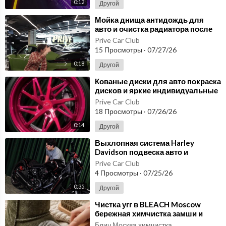
0:12
Другой
⁣Мойка днища антидождь для
авто и очистка радиатора после
зимы в PRIVE Car Club Москва
Prive Car Club
15 Просмотры
·
07/27/26
0:18
Другой
⁣Кованые диски для авто покраска
дисков и яркие индивидуальные
решения PRIVE Car Club
Prive Car Club
18 Просмотры
·
07/26/26
0:14
Другой
⁣Выхлопная система Harley
Davidson подвеска авто и
ламинация карбоном в студии
Prive Car Club
PRIVE
4 Просмотры
·
07/25/26
0:35
Другой
⁣Чистка угг в BLEACH Moscow
бережная химчистка замши и
мягких материалов
Блич Москва химчистка