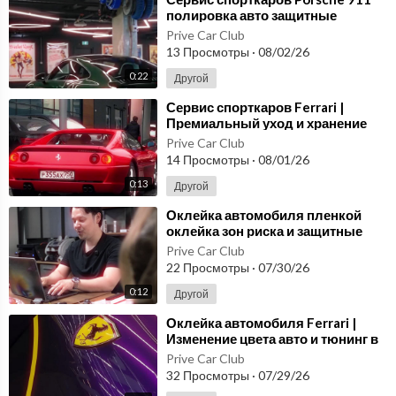
полировка авто защитные
покрытия и оклейка зон риска
Prive Car Club
13 Просмотры
·
08/02/26
0:22
Другой
⁣Сервис спорткаров Ferrari |
Премиальный уход и хранение
авто
Prive Car Club
14 Просмотры
·
08/01/26
0:13
Другой
⁣Оклейка автомобиля пленкой
оклейка зон риска и защитные
покрытия авто PRIVE Car Club
Prive Car Club
22 Просмотры
·
07/30/26
0:12
Другой
⁣Оклейка автомобиля Ferrari |
Изменение цвета авто и тюнинг в
Prive Car Club
Prive Car Club
32 Просмотры
·
07/29/26