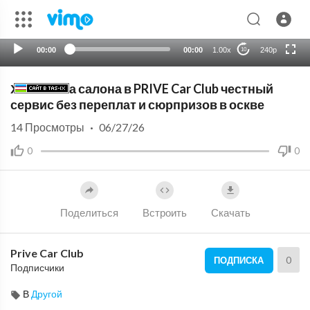
HD
auto
00:00
00:00
1.00x
240p
10
Химчистка салона в PRIVE Car Club честный
сервис без переплат и сюрпризов в оскве
14
Просмотры
·
06/27/26
0
0
Поделиться
Встроить
Скачать
Prive Car Club
0
ПОДПИСКА
Подписчики
В
Другой