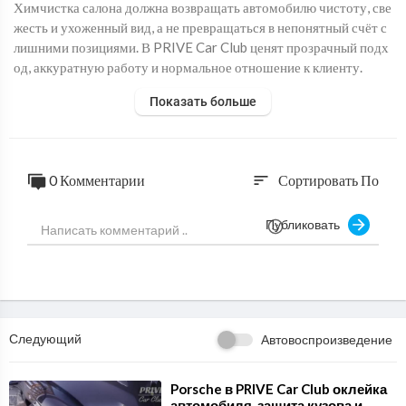
⁣Химчистка салона должна возвращать автомобилю чистоту, све
жесть и ухоженный вид, а не превращаться в непонятный счёт с
лишними позициями. В PRIVE Car Club ценят прозрачный подх
од, аккуратную работу и нормальное отношение к клиенту.
https://privecarclub.com/himchisyka_salona/
Показать больше
Выполняем химчистку салона, детейлинг, уход за материалами,
чистку деталей, полировку салона и комплексные работы для ав
томобилей, которым нужен качественный результат без лишнег
о шума и переплат.
0 Комментарии
Сортировать По
sort
Адрес: Москва, Усачёва, 2с1
Публиковать
Телефон: +7 (967) 021-00-77
Следующий
Автовоспроизведение
⁣Porsche в PRIVE Car Club оклейка
автомобиля, защита кузова и