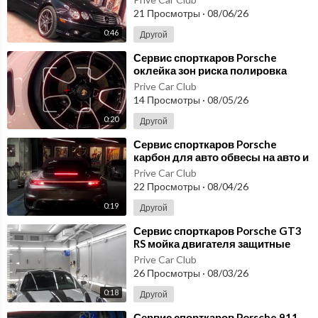
21 Просмотры
·
08/06/26
0:46
Другой
⁣Сервис спорткаров Porsche
оклейка зон риска полировка
авто и защитные покрытия PRIVE
Prive Car Club
14 Просмотры
·
08/05/26
0:20
Другой
⁣Сервис спорткаров Porsche
карбон для авто обвесы на авто и
оклейка зон риска PRIVE
Prive Car Club
22 Просмотры
·
08/04/26
0:19
Другой
⁣Сервис спорткаров Porsche GT3
RS мойка двигателя защитные
покрытия и оклейка зон риска
Prive Car Club
26 Просмотры
·
08/03/26
0:18
Другой
⁣Сервис спорткаров Porsche 911