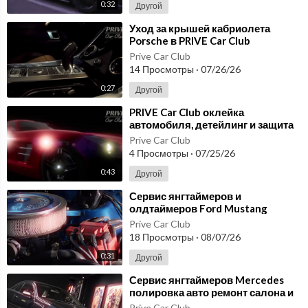
0:32
Другой
⁣Уход за крышей кабриолета
Porsche в PRIVE Car Club
детейлинг и защита без
Prive Car Club
компромиссов
14 Просмотры
·
07/26/26
0:27
Другой
⁣PRIVE Car Club оклейка
автомобиля, детейлинг и защита
для премиальных проектов
Prive Car Club
4 Просмотры
·
07/25/26
0:43
Другой
⁣Сервис янгтаймеров и
олдтаймеров Ford Mustang
полировка авто и ремонт салона
Prive Car Club
18 Просмотры
·
08/07/26
0:31
Другой
⁣Сервис янгтаймеров Mercedes
полировка авто ремонт салона и
хранение авто PRIVE Club
Prive Car Club