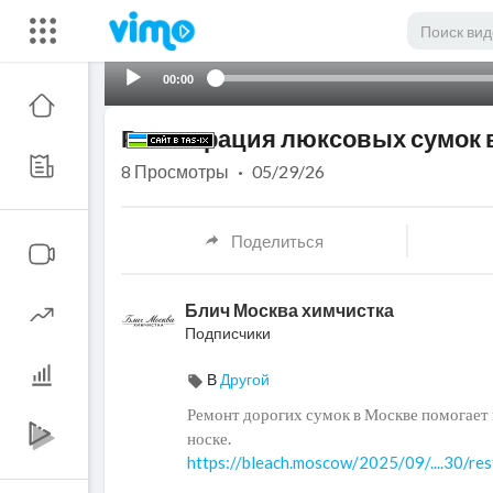
00:00
Реставрация люксовых сумок в
8
Просмотры
·
05/29/26
Поделиться
Блич Москва химчистка
Подписчики
В
Другой
⁣Ремонт дорогих сумок в Москве помогае
носке.
https://bleach.moscow/2025/09/....30/re