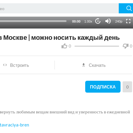
HD
auto
00:00
1.00x
240p
10
 Москве | можно носить каждый день
0
0
Встроить
Скачать
ПОДПИСКА
0
т вернуть любимым вещам внешний вид и уверенность в ежедневной
stavraciya-bren