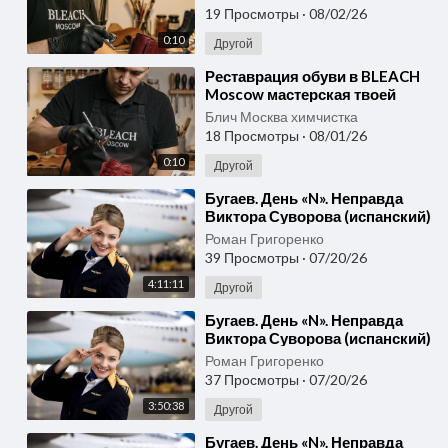
достойно
19 Просмотры
·
08/02/26
0:10
Другой
⁣Реставрация обуви в BLEACH
Moscow мастерская твоей
мечты для любимой пары
Блич Москва химчистка
18 Просмотры
·
08/01/26
0:10
Другой
⁣Бугаев. День «N». Неправда
Виктора Суворова (испанский)
4.mp3
Роман Григоренко
39 Просмотры
·
07/20/26
4:11:11
Другой
⁣Бугаев. День «N». Неправда
Виктора Суворова (испанский)
3.mp3
Роман Григоренко
37 Просмотры
·
07/20/26
3:50:38
Другой
⁣Бугаев. День «N». Неправда