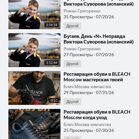
Виктора Суворова (испанский)
2.mp3
Роман Григоренко
35 Просмотры
·
07/20/26
3:54:18
Другой
⁣Бугаев. День «N». Неправда
Виктора Суворова (испанский)
1.mp3
Роман Григоренко
27 Просмотры
·
07/20/26
3:52:44
Другой
⁣Реставрация обуви в BLEACH
Moscow мастерская твоей
мечты для кожаной пары
Блич Москва химчистка
29 Просмотры
·
07/31/26
0:10
Другой
⁣Реставрация обуви в BLEACH
Moscow когда уход
превращается в настоящее
Блич Москва химчистка
искусство
25 Просмотры
·
07/30/26
0:10