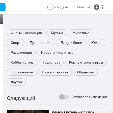
создать
Мой счет
Фильм и анимация
Музыка
Животные
Спорт
Путешествия
Люди и блоги
Юмор
Развлечения
Новости и политика
Хобби и стиль
Транспорт
Компьютерные игры
Образование
Наука и техника
Общество
Другой
Автовоспроизведение
Следующий
⁣Ремонт кожаных сумок