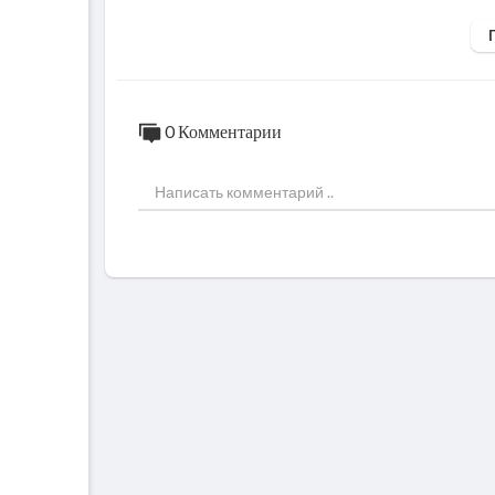
В этом видео:
✔ ремонт брендовых и люксовых сумок
✔ восстановление кожи и формы
✔ устранение повреждений и износа
✔ профессиональная реставрация сумок
0 Комментарии
После качественного ремонта сумки снова 
Если вам нужен:
— ремонт дорогих сумок в Москве
— реставрация брендовых сумок
— восстановление кожи и фурнитуры
— уход за люксовыми аксессуарами
📩 Telegram: @bleach_moscow
🌐
https://bleach.moscow/
📱 WhatsApp: +7 925 435-01-01
📍 Москва