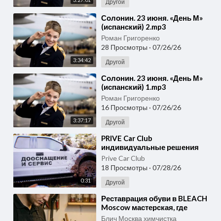
Другой
⁣Солонин. 23 июня. «День М»
(испанский) 2.mp3
Роман Григоренко
28 Просмотры
·
07/26/26
3:34:42
Другой
⁣Солонин. 23 июня. «День М»
(испанский) 1.mp3
Роман Григоренко
16 Просмотры
·
07/26/26
3:37:17
Другой
⁣PRIVE Car Club
индивидуальные решения
для авто, детейлинг, тюнинг и
Prive Car Club
сервис в Москве
18 Просмотры
·
07/28/26
0:31
Другой
⁣Реставрация обуви в BLEACH
Moscow мастерская, где
любимая пара снова выглядит
Блич Москва химчистка