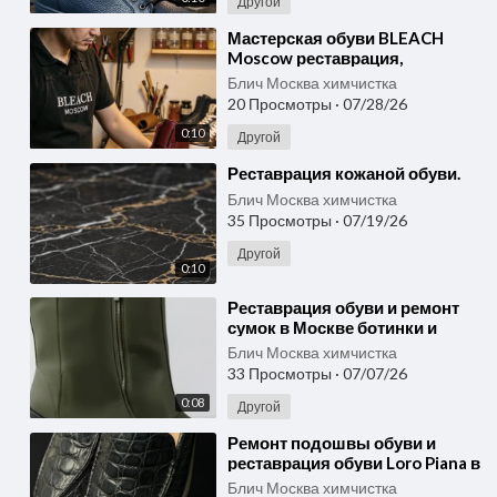
Другой
⁣Мастерская обуви BLEACH
Moscow реставрация,
химчистка и уход для
Блич Москва химчистка
любимой пары
20 Просмотры
·
07/28/26
0:10
Другой
⁣Реставрация кожаной обуви.
Блич Москва химчистка
35 Просмотры
·
07/19/26
Другой
0:10
⁣Реставрация обуви и ремонт
сумок в Москве ботинки и
сумка Bottega Veneta до и
Блич Москва химчистка
после
33 Просмотры
·
07/07/26
0:08
Другой
⁣Ремонт подошвы обуви и
реставрация обуви Loro Piana в
Москве замена подошвы
Блич Москва химчистка