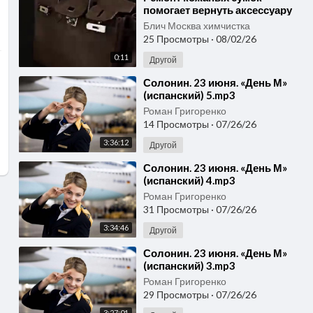
помогает вернуть аксессуару
форму и свежий вид даже
Блич Москва химчистка
через год
25 Просмотры
·
08/02/26
0:11
Другой
⁣Солонин. 23 июня. «День М»
(испанский) 5.mp3
Роман Григоренко
14 Просмотры
·
07/26/26
3:36:12
Другой
⁣Солонин. 23 июня. «День М»
(испанский) 4.mp3
Роман Григоренко
31 Просмотры
·
07/26/26
3:34:46
Другой
⁣Солонин. 23 июня. «День М»
(испанский) 3.mp3
Роман Григоренко
29 Просмотры
·
07/26/26
3:27:01