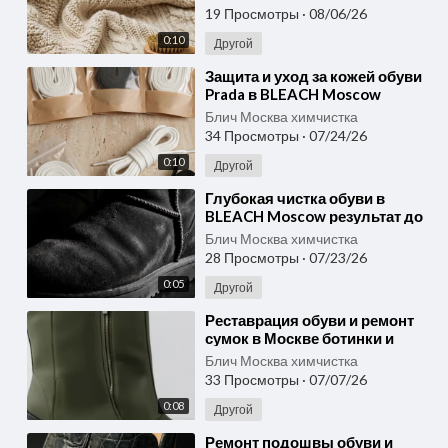
19 Просмотры
·
08/06/26
0:10
Другой
⁣Защита и уход за кожей обуви
Prada в BLEACH Moscow
чистота, форма и аккуратный
Блич Москва химчистка
вид
34 Просмотры
·
07/24/26
0:10
Другой
⁣Глубокая чистка обуви в
BLEACH Moscow результат до
и после для любимой пары
Блич Москва химчистка
28 Просмотры
·
07/23/26
0:05
Другой
⁣Реставрация обуви и ремонт
сумок в Москве ботинки и
сумка Bottega Veneta до и
Блич Москва химчистка
после
33 Просмотры
·
07/07/26
0:08
Другой
⁣Ремонт подошвы обуви и