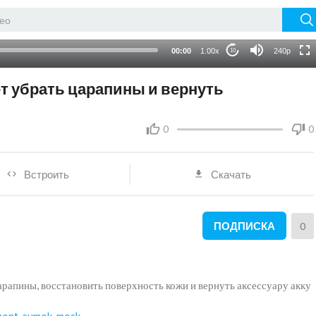
HD
auto
00:00
1.00x
240p
10
т убрать царапины и вернуть
0
0
Встроить
Скачать
ПОДПИСКА
0
арапины, восстановить поверхность кожи и вернуть аксессуару акку