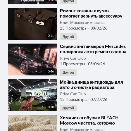
Другой
⁣Ремонт кожаных сумок
помогает вернуть аксессуару
форму и свежий вид даже
Блич Москва химчистка
через год
25 Просмотры
·
08/02/26
0:11
Другой
⁣Сервис янгтаймеров Mercedes
полировка авто ремонт салона
и хранение авто PRIVE Club
Prive Car Club
1 Просмотры
·
08/06/26
0:46
Другой
⁣Мойка днища антидождь для
авто и очистка радиатора
после зимы в PRIVE Car Club
Prive Car Club
Москва
15 Просмотры
·
07/27/26
0:18
Другой
⁣Химчистка обуви в BLEACH
Moscow чистота, которую
видно после бережного ухода
Блич Москва химчистка