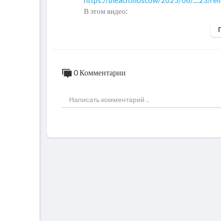
https://bleach.moscow/2025/06/....23/r
В этом видео:
✔ удаление царапин с кожи
✔ ремонт кожаных сумок
✔ восстановление поверхности материала
✔ реставрация внешнего вида
0 Комментарии
Даже при заметных повреждениях професс
ый вид без полной замены изделия.
Если вам нужен:
— ремонт кожаных сумок
— удаление царапин на коже
— восстановление сумок
— реставрация брендовых сумок
📩 Telegram: @bleach_moscow
🌐
https://bleach.moscow/
📱 WhatsApp: +7 925 435-01-01
📍 Москва