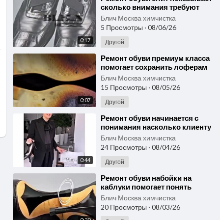
сколько внимания требуют
лоферы Zilli уже через год
Блич Москва химчистка
носки
5 Просмотры
·
08/06/26
0:17
Другой
⁣Ремонт обуви премиум класса
помогает сохранить лоферам
Loro Piana дорогой внешний
Блич Москва химчистка
вид
15 Просмотры
·
08/05/26
0:07
Другой
⁣Ремонт обуви начинается с
понимания насколько клиенту
действительно подходит
Блич Москва химчистка
результат
24 Просмотры
·
08/04/26
0:44
Другой
⁣Ремонт обуви набойки на
каблуки помогает понять
зачем менять их вовремя и без
Блич Москва химчистка
риска
20 Просмотры
·
08/03/26
0:20