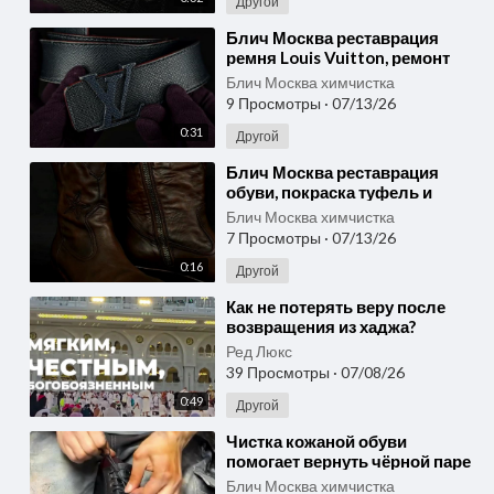
Другой
⁣Блич Москва реставрация
ремня Louis Vuitton, ремонт
кожи и восстановление
Блич Москва химчистка
пряжки
9 Просмотры
·
07/13/26
0:31
Другой
⁣Блич Москва реставрация
обуви, покраска туфель и
восстановление кожаных
Блич Москва химчистка
ботинок
7 Просмотры
·
07/13/26
0:16
Другой
⁣Как не потерять веру после
возвращения из хаджа?
Ред Люкс
39 Просмотры
·
07/08/26
0:49
Другой
⁣Чистка кожаной обуви
помогает вернуть чёрной паре
глубокий цвет и аккуратный
Блич Москва химчистка