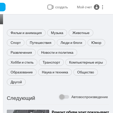
создать
Мой счет
Фильм и анимация
Музыка
Животные
Спорт
Путешествия
Люди и блоги
Юмор
Развлечения
Новости и политика
Хобби и стиль
Транспорт
Компьютерные игры
Образование
Наука и техника
Общество
Другой
Автовоспроизведение
Следующий
⁣Ремонт обуви элит показывает