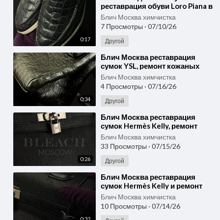
реставрация обуви Loro Piana в
Москве замена подошвы
Блич Москва химчистка
лоферов
7 Просмотры
·
07/10/26
0:17
Другой
⁣Блич Москва реставрация
сумок YSL, ремонт кожаных
сумок и восстановление
Блич Москва химчистка
разрывов
4 Просмотры
·
07/16/26
0:34
Другой
⁣Блич Москва реставрация
сумок Hermès Kelly, ремонт
сумок и чистка обуви в Москве
Блич Москва химчистка
33 Просмотры
·
07/15/26
0:26
Другой
⁣Блич Москва реставрация
сумок Hermès Kelly и ремонт
кожаных сумок премиум-
Блич Москва химчистка
класса
10 Просмотры
·
07/14/26
0:32