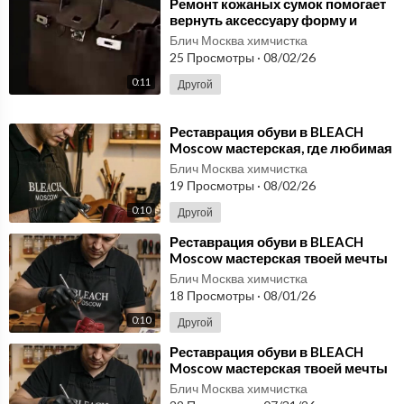
— профессиональный уход за люксовыми аксессуарами
⁣Ремонт кожаных сумок помогает
вернуть аксессуару форму и
свежий вид даже через год
Блич Москва химчистка
25 Просмотры
·
08/02/26
0:11
Другой
⁣Реставрация обуви в BLEACH
Moscow мастерская, где любимая
пара снова выглядит достойно
Блич Москва химчистка
19 Просмотры
·
08/02/26
0:10
Другой
⁣Реставрация обуви в BLEACH
Moscow мастерская твоей мечты
для любимой пары
Блич Москва химчистка
18 Просмотры
·
08/01/26
0:10
Другой
⁣Реставрация обуви в BLEACH
Moscow мастерская твоей мечты
для кожаной пары
Блич Москва химчистка