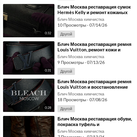
⁣Блич Москва реставрация сумок
Hermès Kelly и ремонт кожаных
сумок премиум-класса
Блич Москва химчистка
10 Просмотры
·
07/14/26
0:32
Другой
⁣Блич Москва реставрация ремня
Louis Vuitton, ремонт кожи и
восстановление пряжки
Блич Москва химчистка
9 Просмотры
·
07/13/26
0:31
Другой
⁣Блич Москва реставрация ремня
Louis Vuitton и восстановление
кожаной пряжки в Москве
Блич Москва химчистка
18 Просмотры
·
07/08/26
0:28
Другой
⁣Блич Москва реставрация обуви,
покраска туфель и
восстановление кожаных
Блич Москва химчистка
ботинок
7 Просмотры
·
07/13/26