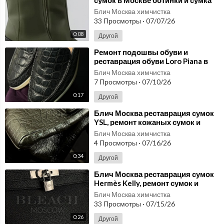
Bottega Veneta до и после
Блич Москва химчистка
33 Просмотры
·
07/07/26
0:08
Другой
⁣Ремонт подошвы обуви и
реставрация обуви Loro Piana в
Москве замена подошвы
Блич Москва химчистка
лоферов
7 Просмотры
·
07/10/26
0:17
Другой
⁣Блич Москва реставрация сумок
YSL, ремонт кожаных сумок и
восстановление разрывов
Блич Москва химчистка
4 Просмотры
·
07/16/26
0:34
Другой
⁣Блич Москва реставрация сумок
Hermès Kelly, ремонт сумок и
чистка обуви в Москве
Блич Москва химчистка
33 Просмотры
·
07/15/26
0:26
Другой