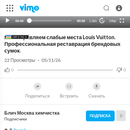
HD
auto
00:00
00:00
1.00x
240p
10
Мы исправляем слабые места Louis Vuitton.
Профессиональная реставрация брендовых
сумок.
22
Просмотры
·
05/11/26
0
0
Поделиться
Встроить
Скачать
Блич Москва химчистка
0
ПОДПИСКА
Подписчики
В
Другой