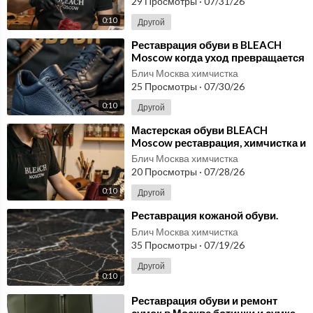
29 Просмотры
·
07/31/26
0:10
Другой
⁣Реставрация обуви в BLEACH
Moscow когда уход превращается
в настоящее искусство
Блич Москва химчистка
25 Просмотры
·
07/30/26
0:10
Другой
⁣Мастерская обуви BLEACH
Moscow реставрация, химчистка и
уход для любимой пары
Блич Москва химчистка
20 Просмотры
·
07/28/26
0:10
Другой
⁣Реставрация кожаной обуви.
Блич Москва химчистка
35 Просмотры
·
07/19/26
Другой
0:10
⁣Реставрация обуви и ремонт
сумок в Москве ботинки и сумка