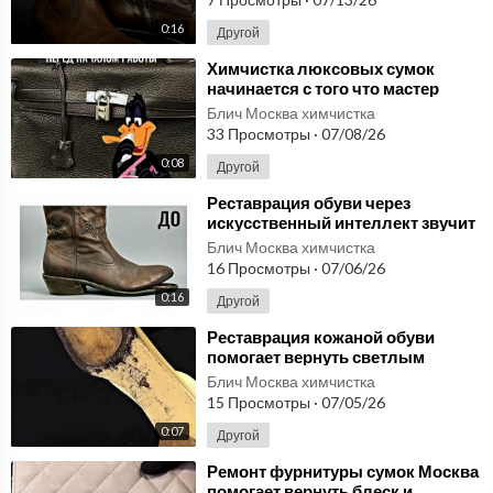
0:16
Другой
⁣Химчистка люксовых сумок
начинается с того что мастер
находит внутри перед работой
Блич Москва химчистка
33 Просмотры
·
07/08/26
0:08
Другой
⁣Реставрация обуви через
искусственный интеллект звучит
красиво но результат важнее
Блич Москва химчистка
слов
16 Просмотры
·
07/06/26
0:16
Другой
⁣Реставрация кожаной обуви
помогает вернуть светлым
ботильонам чистоту форму и
Блич Москва химчистка
свежесть
15 Просмотры
·
07/05/26
0:07
Другой
⁣Ремонт фурнитуры сумок Москва
помогает вернуть блеск и