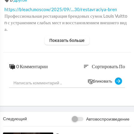
https://bleach.moscow/2025/09/....30/restavraciya-bren
Профессиональная реставрация брендовых сумок Louis Vuitto
n с устранением слабых мест и восстановлением внешнего вид
а.
Показать больше
В этом видео:
✔ ремонт сумки Louis Vuitton
✔ восстановление кожи и деталей
✔ устранение повреждений и износа
0 Комментарии
Сортировать По
sort
✔ реставрация брендовых сумок
Публиковать
Даже люксовые изделия со временем требуют профессионально
го ухода и ремонта. Мы помогаем продлить срок службы сумок
и вернуть им аккуратный внешний вид.
Если вам нужен:
— ремонт сумки Louis Vuitton
Следующий
Автовоспроизведение
— реставрация брендовой сумки
— восстановление кожи и фурнитуры