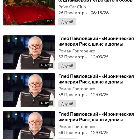
салона под музыку
Prive Car Club
26 Просмотры
·
06/18/26
0:27
Другой
⁣Глеб Павловский - «Ироническая
империя Риск, шанс и догмы
Системы РФ» (татарский) 3
Роман Григоренко
52 Просмотры
·
12/03/25
4:02:30
Другой
⁣Глеб Павловский - «Ироническая
империя Риск, шанс и догмы
Системы РФ» (татарский) 2
Роман Григоренко
59 Просмотры
·
12/03/25
4:01:17
Другой
⁣Глеб Павловский - «Ироническая
империя Риск, шанс и догмы
Системы РФ» (татарский) 1
Роман Григоренко
58 Просмотры
·
12/03/25