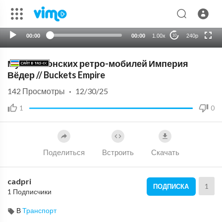
720p
auto
00:00
00:00
1.00x
240p
10
Музей японских ретро-мобилей Империя
Вёдер // Buckets Empire
142
Просмотры
·
12/30/25
1
0
Поделиться
Встроить
Скачать
cadpri
1
ПОДПИСКА
1 Подписчики
В
Транспорт