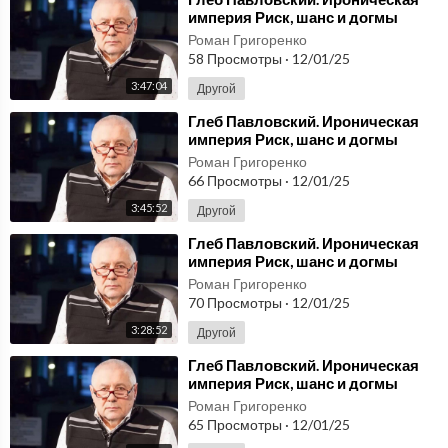
империя Риск, шанс и догмы
Системы РФ (узбекский) 2
Роман Григоренко
58 Просмотры
·
12/01/25
3:47:04
Другой
⁣Глеб Павловский. Ироническая
империя Риск, шанс и догмы
Системы РФ (узбекский) 1
Роман Григоренко
66 Просмотры
·
12/01/25
3:45:52
Другой
⁣Глеб Павловский. Ироническая
империя Риск, шанс и догмы
Системы РФ (словацкий) 3
Роман Григоренко
70 Просмотры
·
12/01/25
3:28:52
Другой
⁣Глеб Павловский. Ироническая
империя Риск, шанс и догмы
Системы РФ (словацкий) 2
Роман Григоренко
65 Просмотры
·
12/01/25