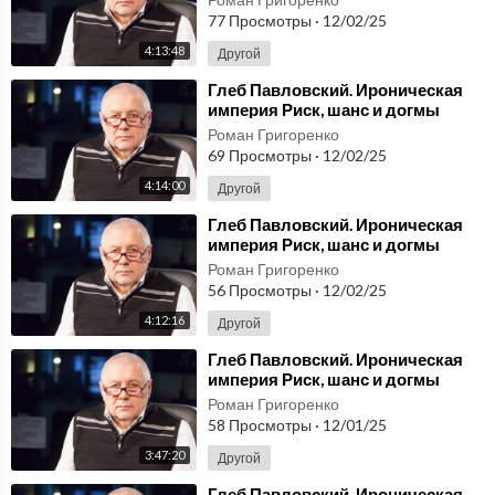
77 Просмотры
·
12/02/25
4:13:48
Другой
⁣Глеб Павловский. Ироническая
империя Риск, шанс и догмы
Системы РФ (украинский) 2
Роман Григоренко
69 Просмотры
·
12/02/25
4:14:00
Другой
⁣Глеб Павловский. Ироническая
империя Риск, шанс и догмы
Системы РФ (украинский) 1
Роман Григоренко
56 Просмотры
·
12/02/25
4:12:16
Другой
⁣Глеб Павловский. Ироническая
империя Риск, шанс и догмы
Системы РФ (узбекский) 3
Роман Григоренко
58 Просмотры
·
12/01/25
3:47:20
Другой
⁣Глеб Павловский. Ироническая