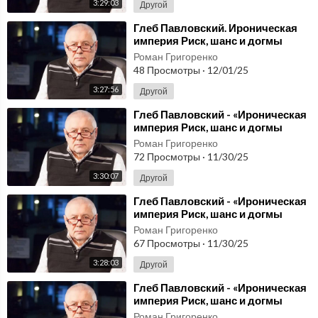
3:29:03
Другой
⁣Глеб Павловский. Ироническая
империя Риск, шанс и догмы
Системы РФ (словацкий) 1
Роман Григоренко
48 Просмотры
·
12/01/25
3:27:56
Другой
⁣Глеб Павловский - «Ироническая
империя Риск, шанс и догмы
Системы РФ» (чешский) 3
Роман Григоренко
72 Просмотры
·
11/30/25
3:30:07
Другой
⁣Глеб Павловский - «Ироническая
империя Риск, шанс и догмы
Системы РФ» (чешский) 2
Роман Григоренко
67 Просмотры
·
11/30/25
3:28:03
Другой
⁣Глеб Павловский - «Ироническая
империя Риск, шанс и догмы
Системы РФ» (чешский) 1
Роман Григоренко