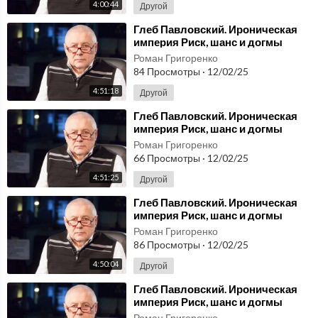
4:00:44
Другой
⁣Глеб Павловский. Ироническая
империя Риск, шанс и догмы
Системы РФ (киргизский) 3
Роман Григоренко
84 Просмотры
·
12/02/25
4:51:18
Другой
⁣Глеб Павловский. Ироническая
империя Риск, шанс и догмы
Системы РФ (киргизский) 2
Роман Григоренко
66 Просмотры
·
12/02/25
4:51:25
Другой
⁣Глеб Павловский. Ироническая
империя Риск, шанс и догмы
Системы РФ (киргизский) 1
Роман Григоренко
86 Просмотры
·
12/02/25
4:50:04
Другой
⁣Глеб Павловский. Ироническая
империя Риск, шанс и догмы
Системы РФ (украинский) 3
Роман Григоренко