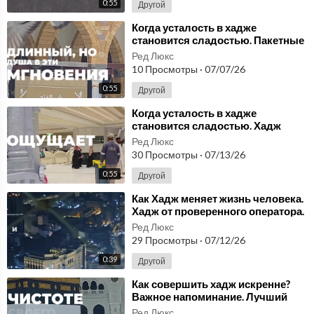
0:55
Другой
⁣Когда усталость в хадже
становится сладостью. ⁣Пакетные
туры на хадж
Ред Люкс
10 Просмотры
·
07/07/26
0:55
Другой
⁣Когда усталость в хадже
становится сладостью. Хадж
туроператоры.
Ред Люкс
30 Просмотры
·
07/13/26
0:55
Другой
⁣Как Хадж меняет жизнь человека.
⁣Хадж от проверенного оператора.
Ред Люкс
29 Просмотры
·
07/12/26
0:39
Другой
⁣Как совершить хадж искренне?
Важное напоминание. ⁣Лучший
оператор по хаджу
Ред Люкс