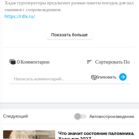
Хадж туроператоры предлагают разные пакеты поездок для пал
омников с сопровождением.
https://rdlx.ru/
Телефон
Показать больше
8 (800) 222-16-14
Бесплатный звонок по России
Email
redluxecompany@gmail.com
0 Комментарии
Сортировать По
sort
Telegram
@Redluxecompany
Публиковать
WhatsApp
+7 (922) 500-97-18
Онлайн консультации
Часы работы
Пн-Пт: 10:00-17:00
Сб: выходной
Следующий
Автовоспроизведение
Вс: выходной
#хаджтуроператоры
#Хадж
#паломничество
#Умра
#саудовская
⁣Что значит состояние паломника.
⁣Хадж тур 2027