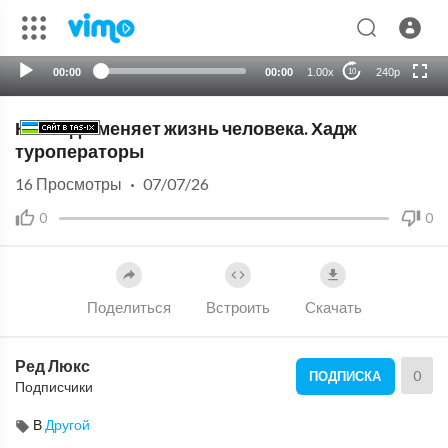
HD
auto
00:00
00:00
1.00x
240p
10
Как Хадж меняет жизнь человека. ⁣Хадж
туроператоры
16
Просмотры
·
07/07/26
0
0
Поделиться
Встроить
Скачать
Ред Люкс
0
ПОДПИСКА
Подписчики
В
Другой