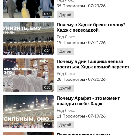
35 Просмотры
·
07/23/26
0:48
Другой
⁣Почему в Хадже бреют голову?
⁣Хадж с пересадкой.
Ред Люкс
19 Просмотры
·
07/21/26
0:24
Другой
⁣Почему в дни Ташрика нельзя
поститься. Хадж прямой перелет.
Ред Люкс
28 Просмотры
·
07/20/26
0:33
Другой
⁣Почему Арафат - это момент
правды о себе. ⁣Хадж
индивидуальный тур
Ред Люкс
11 Просмотры
·
07/19/26
0:52
Другой
⁣Покаяние перед хаджем,