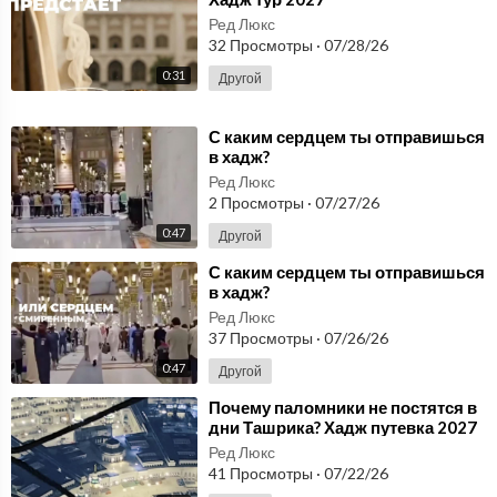
аравия
Ред Люкс
32 Просмотры
·
07/28/26
0:31
Другой
⁣С каким сердцем ты отправишься
в хадж?
Ред Люкс
2 Просмотры
·
07/27/26
0:47
Другой
⁣С каким сердцем ты отправишься
в хадж?
Ред Люкс
37 Просмотры
·
07/26/26
0:47
Другой
⁣Почему паломники не постятся в
дни Ташрика? ⁣Хадж путевка 2027
Ред Люкс
41 Просмотры
·
07/22/26