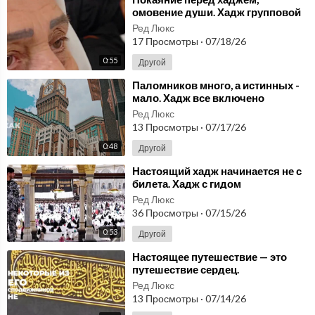
омовение души. ⁣Хадж групповой
тур.
Ред Люкс
17 Просмотры
·
07/18/26
0:55
Другой
⁣Паломников много, а истинных -
мало. ⁣Хадж все включено
Ред Люкс
13 Просмотры
·
07/17/26
0:48
Другой
⁣Настоящий хадж начинается не с
билета. ⁣Хадж с гидом
Ред Люкс
36 Просмотры
·
07/15/26
0:53
Другой
⁣Настоящее путешествие — это
путешествие сердец.
⁣Организованный тур на хадж
Ред Люкс
13 Просмотры
·
07/14/26