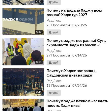
0:32
Другой
⁣Почему награда за Хадж у всех
разная? ⁣Хадж тур 2027
Ред Люкс
28 Просмотры
·
07/20/26
0:33
Другой
⁣Почему в хадже все равны? Суть
скромности. ⁣Хадж из Москвы
Ред Люкс
27 Просмотры
·
07/14/26
0:31
Другой
⁣Почему в Хадже все равны.
Саудовская виза на хадж
Ред Люкс
15 Просмотры
·
07/24/26
0:41
Другой
⁣Почему в хадже важно выглядеть
просто. ⁣Хадж визы
Ред Люкс