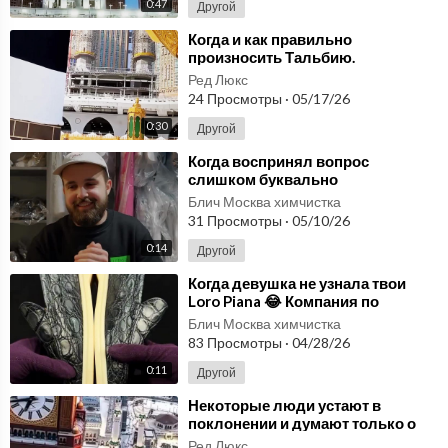
0:47
Другой
⁣Когда и как правильно
произносить Тальбию.
Ред Люкс
24 Просмотры
·
05/17/26
0:30
Другой
⁣Когда воспринял вопрос
слишком буквально
Блич Москва химчистка
31 Просмотры
·
05/10/26
0:14
Другой
⁣Когда девушка не узнала твои
Loro Piana 😂 Компания по
ремонту обуви
Блич Москва химчистка
83 Просмотры
·
04/28/26
0:11
Другой
⁣Некоторые люди устают в
поклонении и думают только о
том, когда всё закончится
Ред Люкс