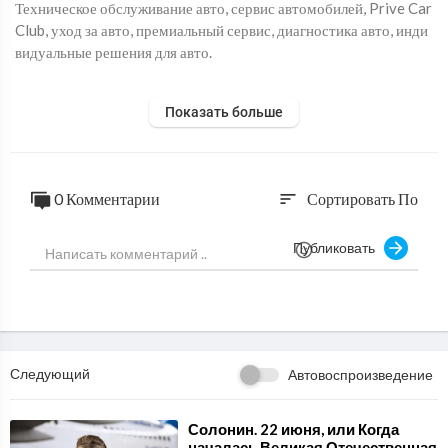
Техническое обслуживание авто, сервис автомобилей, Prive Car
Club, уход за авто, премиальный сервис, диагностика авто, инди
видуальные решения для авто.
https://privecarclub.com/
Показать больше
📍 Москва, Усачёва, 2с1
📞 +7 (967) 021-00-77
Запись через Telegram, WhatsApp
0 Комментарии
Сортировать По
sort
Telegram-канал:
t.me/privecarclub
Публиковать
📞 +7 993 694-93-93 (WhatsApp)
Следующий
Автовоспроизведение
⁣Солонин. 22 июня, или Когда
началась Великая Отечественная