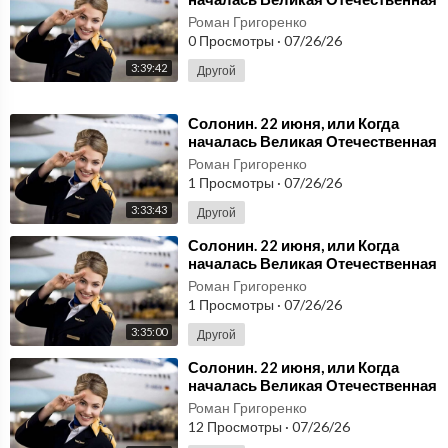
война (испанский) 5.mp3
Роман Григоренко
0 Просмотры
·
07/26/26
3:39:42
Другой
⁣Солонин. 22 июня, или Когда
началась Великая Отечественная
война (испанский) 4.mp3
Роман Григоренко
1 Просмотры
·
07/26/26
3:33:43
Другой
⁣Солонин. 22 июня, или Когда
началась Великая Отечественная
война (испанский) 3.mp3
Роман Григоренко
1 Просмотры
·
07/26/26
3:35:00
Другой
⁣Солонин. 22 июня, или Когда
началась Великая Отечественная
война (испанский) 2.mp3
Роман Григоренко
12 Просмотры
·
07/26/26