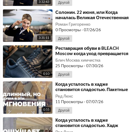
3:32:43
Другой
⁣Солонин. 22 июня, или Когда
началась Великая Отечественная
война (испанский) 1.mp3
Роман Григоренко
0 Просмотры
·
07/26/26
3:31:11
Другой
⁣Реставрация обуви в BLEACH
Moscow когда уход превращается
в настоящее искусство
Блич Москва химчистка
25 Просмотры
·
07/30/26
0:10
Другой
⁣Когда усталость в хадже
становится сладостью. ⁣Пакетные
туры на хадж
Ред Люкс
11 Просмотры
·
07/07/26
0:55
Другой
⁣Когда усталость в хадже
становится сладостью. Хадж
туроператоры.
Ред Люкс