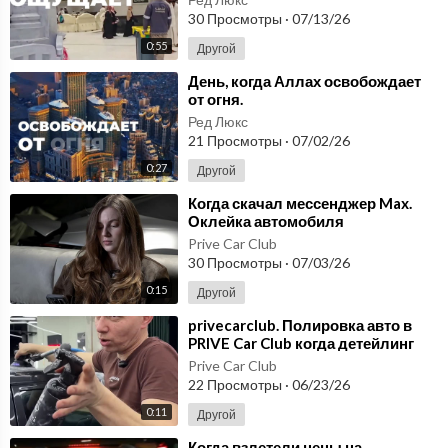
30 Просмотры
·
07/13/26
0:55
Другой
⁣День, когда Аллах освобождает
от огня.
Ред Люкс
21 Просмотры
·
07/02/26
0:27
Другой
⁣Когда скачал мессенджер Max.
Оклейка автомобиля
Prive Car Club
30 Просмотры
·
07/03/26
0:15
Другой
⁣privecarclub. Полировка авто в
PRIVE Car Club когда детейлинг
важнее съёмки и лишнего шума
Prive Car Club
22 Просмотры
·
06/23/26
0:11
Другой
⁣Когда взлетели цены на