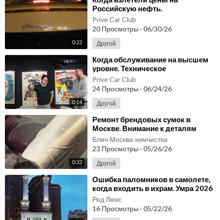
Российскую нефть.
Prive Car Club
20 Просмотры
·
06/30/26
0:22
Другой
⁣Когда обслуживание на высшем
уровне. Техническое
обслуживание авто.
Prive Car Club
24 Просмотры
·
06/24/26
0:14
Другой
⁣Ремонт брендовых сумок в
Москве. Внимание к деталям
даже когда съёмка пошла не так |
Блич Москва химчистка
ДО/ПОСЛЕ
23 Просмотры
·
05/26/26
0:32
Другой
⁣Ошибка паломников в самолете,
когда входить в ихрам. Умра 2026
стоимость тура
Ред Люкс
16 Просмотры
·
05/22/26