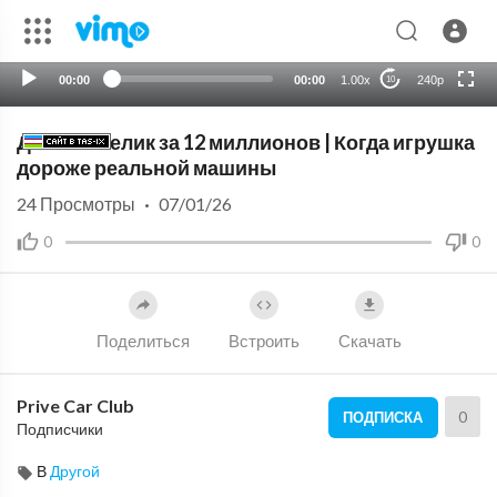
HD
auto
00:00
00:00
1.00x
240p
10
Детский гелик за 12 миллионов | Когда игрушка
дороже реальной машины
24
Просмотры
·
07/01/26
0
0
Поделиться
Встроить
Скачать
Prive Car Club
0
ПОДПИСКА
Подписчики
В
Другой