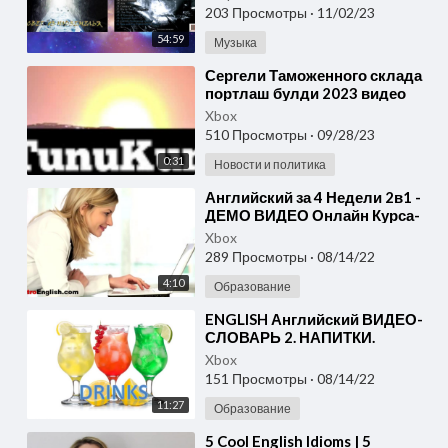
203 Просмотры
·
11/02/23
54:59
Музыка
⁣Сергели Таможенного склада
портлаш булди 2023 видео
Xbox
510 Просмотры
·
09/28/23
0:31
Новости и политика
⁣⁣Английский за 4 Недели 2в1 -
ДЕМО ВИДЕО Онлайн Курса-
Xbox
289 Просмотры
·
08/14/22
4:10
Образование
⁣ENGLISH ⁣Английский ВИДЕО-
СЛОВАРЬ 2. НАПИТКИ.
Английский Для Начинающих
Xbox
151 Просмотры
·
08/14/22
11:27
Образование
⁣⁣5 Cool English Idioms | 5