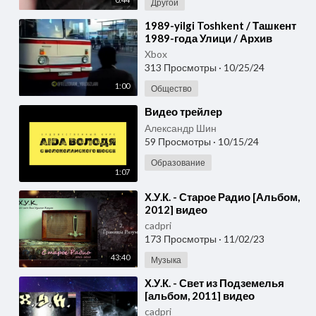
Другой
⁣1989-yilgi Toshkent / Ташкент
1989-года Улици / Архив
видео
Xbox
313 Просмотры
·
10/25/24
1:00
Общество
⁣Видео трейлер
Александр Шин
59 Просмотры
·
10/15/24
Образование
1:07
⁣Х.У.К. - Старое Радио [Альбом,
2012] видео
cadpri
173 Просмотры
·
11/02/23
43:40
Музыка
⁣Х.У.К. - Свет из Подземелья
[альбом, 2011] видео
cadpri