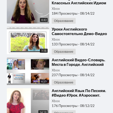
Классных Английских Идиом
(Видео на английском)
Xbox
184 Просмотры
·
08/14/22
4:43
Образование
⁣Уроки Английского
Самостоятельно Демо-Видео
Курса
Xbox
133 Просмотры
·
08/14/22
5:21
Образование
⁣⁣Английский Видео-Словарь.
Места в Городе. Английский
Язык с Нуля
Xbox
237 Просмотры
·
08/14/22
6:15
Образование
⁣⁣Английский Язык По Песням.
#Видео #Урок. #Аэросмит.
Английский #Язык Для
Xbox
Начинающих
176 Просмотры
·
08/12/22
14:19