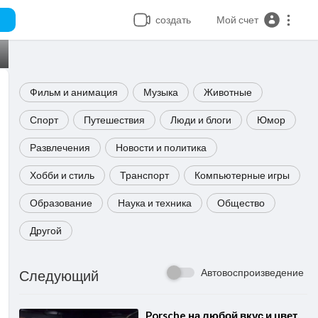
создать
Мой счет
Фильм и анимация
Музыка
Животные
Спорт
Путешествия
Люди и блоги
Юмор
Развлечения
Новости и политика
Хобби и стиль
Транспорт
Компьютерные игры
Образование
Наука и техника
Общество
Другой
Автовоспроизведение
Следующий
⁣Porsche на любой вкус и цвет.