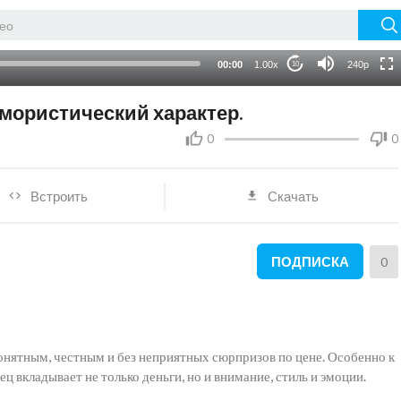
HD
auto
00:00
1.00x
240p
10
мористический характер.
0
0
Встроить
Скачать
ПОДПИСКА
0
нятным, честным и без неприятных сюрпризов по цене. Особенно к
ец вкладывает не только деньги, но и внимание, стиль и эмоции.