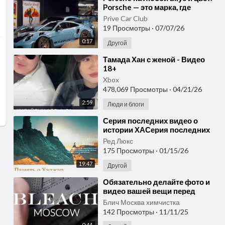
Porsche — это марка, где
каждый автомобиль имеет
Prive Car Club
свой характер
19 Просмотры
·
07/07/26
0:17
Другой
⁣Тамада Хан с женой - Видео
18+
Xbox
478,069 Просмотры
·
04/21/26
2:59
Люди и блоги
⁣Серия последних видео о
истории ХАСерия последних
видео о истории ХАДЖА и
Ред Люкс
умры в МЕККА и Саудовская
175 Просмотры
·
01/15/26
19:47
Другой
⁣Обязательно делайте фото и
видео вашей вещи перед
сдачей в сервис.
Блич Москва химчистка
142 Просмотры
·
11/11/25
0:44