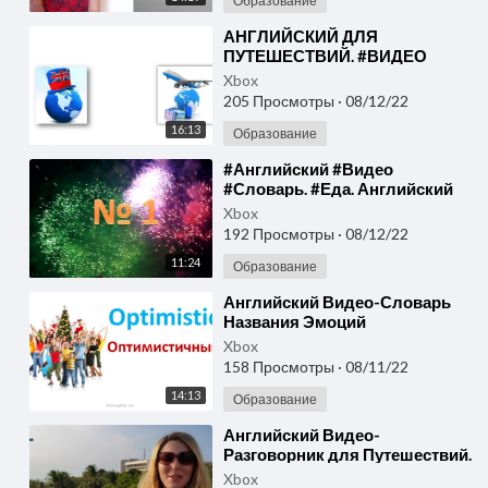
Образование
⁣АНГЛИЙСКИЙ ДЛЯ
ПУТЕШЕСТВИЙ. #ВИДЕО
#УРОК. #АНГЛИЙСКИЙ #ЯЗЫК
Xbox
#ПРАКТИЧЕСКИЙ #УРОК
205 Просмотры
·
08/12/22
16:13
Образование
⁣#⁣Английский #Видео
#Словарь. #Еда. Английский
Для Начинающих
Xbox
192 Просмотры
·
08/12/22
11:24
Образование
⁣Английский Видео-Словарь
Названия Эмоций
Xbox
158 Просмотры
·
08/11/22
14:13
Образование
⁣Английский Видео-
Разговорник для Путешествий.
Индонезия
Xbox