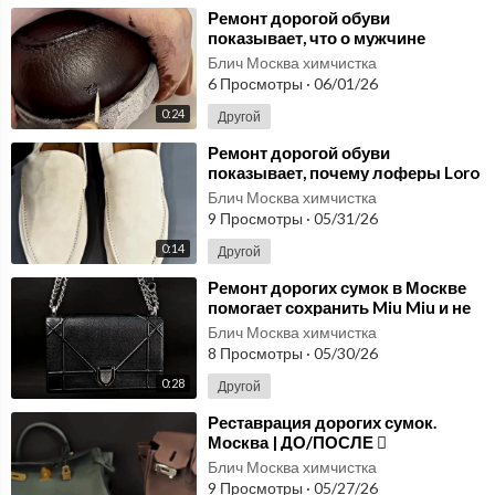
⁣Ремонт дорогой обуви
показывает, что о мужчине
говорит его пара ещё до первых
Блич Москва химчистка
слов | ДО/ПОСЛЕ
6 Просмотры
·
06/01/26
0:24
Другой
⁣Ремонт дорогой обуви
показывает, почему лоферы Loro
Piana считаются эталоном
Блич Москва химчистка
комфорта | ДО/ПОСЛЕ
9 Просмотры
·
05/31/26
0:14
Другой
⁣Ремонт дорогих сумок в Москве
помогает сохранить Miu Miu и не
терять в цене со временем | ДО/
Блич Москва химчистка
ПОСЛЕ
8 Просмотры
·
05/30/26
0:28
Другой
⁣Реставрация дорогих сумок.
Москва | ДО/ПОСЛЕ 
Блич Москва химчистка
9 Просмотры
·
05/27/26