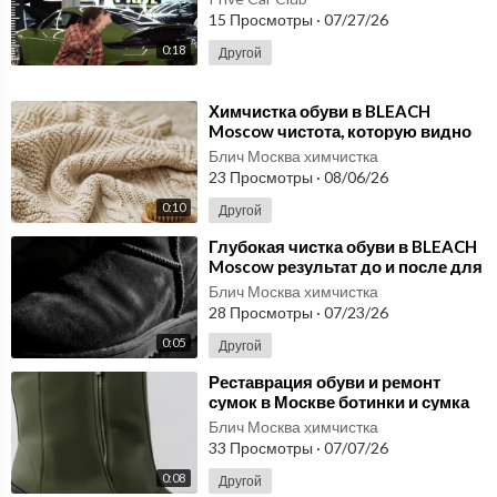
15 Просмотры
·
07/27/26
онирование и консультации:
0:18
Другой
8 (800) 222-16-14
⁣Химчистка обуви в BLEACH
✈ @Redluxecompany
Moscow чистота, которую видно
после бережного ухода
Блич Москва химчистка
📱 Мы в Махе
23 Просмотры
·
08/06/26
https://max.ru/u/f9LHodD0cOIpz....puz5yKmopn7Bayu0nfUd
0:10
Другой
📱 Мы в What’sApp
⁣Глубокая чистка обуви в BLEACH
Moscow результат до и после для
+7 922 500-97-18
любимой пары
Блич Москва химчистка
28 Просмотры
·
07/23/26
0:05
Другой
⁣Реставрация обуви и ремонт
сумок в Москве ботинки и сумка
Bottega Veneta до и после
Блич Москва химчистка
33 Просмотры
·
07/07/26
0:08
Другой