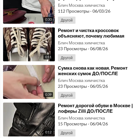
аккуратный вид | ДО/ПОСЛЕ
Блич Москва химчистка
112 Просмотры
·
06/03/26
0:30
Другой
⁣Ремонт и чистка кроссовок
объясняют, почему любимая
пара однажды оказывается у
Блич Москва химчистка
мастера | ДО/ПОСЛЕ
23 Просмотры
·
06/08/26
0:11
Другой
⁣Сумка снова как новая. Ремонт
женских сумок ДО/ПОСЛЕ
Блич Москва химчистка
23 Просмотры
·
06/05/26
0:39
Другой
⁣Ремонт дорогой обуви в Москве |
лоферы Zilli ДО/ПОСЛЕ
Блич Москва химчистка
15 Просмотры
·
06/04/26
0:12
Другой