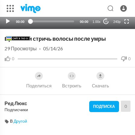
720p
auto
00:00
00:00
1.00x
240p
10
Брить или стричь волосы после умры
29
Просмотры
·
05/14/26
0
0
Поделиться
Встроить
Скачать
Ред Люкс
0
ПОДПИСКА
Подписчики
В
Другой