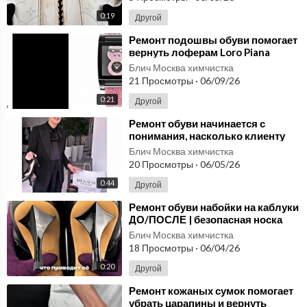
0:19
Другой
⁣Ремонт подошвы обуви помогает
вернуть лоферам Loro Piana
комфорт и срок службы | ДО/
Блич Москва химчистка
ПОСЛЕ
21 Просмотры
·
06/09/26
0:21
Другой
⁣Ремонт обуви начинается с
понимания, насколько клиенту
действительно подходит
Блич Москва химчистка
результат | ДО/ПОСЛЕ
20 Просмотры
·
06/05/26
0:44
Другой
⁣Ремонт обуви набойки на каблуки
ДО/ПОСЛЕ | безопасная носка
Блич Москва химчистка
18 Просмотры
·
06/04/26
0:20
Другой
⁣Ремонт кожаных сумок помогает
убрать царапины и вернуть