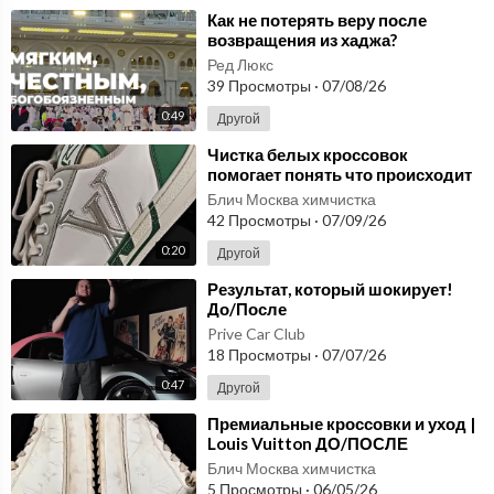
⁣Как не потерять веру после
возвращения из хаджа?
Ред Люкс
39 Просмотры
·
07/08/26
0:49
Другой
⁣Чистка белых кроссовок
помогает понять что происходит
с парой уже после первой
Блич Москва химчистка
прогулки
42 Просмотры
·
07/09/26
0:20
Другой
⁣Результат, который шокирует!
До/После
Prive Car Club
18 Просмотры
·
07/07/26
0:47
Другой
⁣Премиальные кроссовки и уход |
Louis Vuitton ДО/ПОСЛЕ
Блич Москва химчистка
5 Просмотры
·
06/05/26