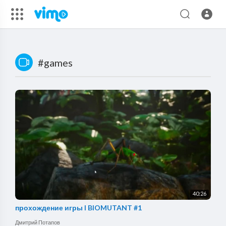
#games
40:26
прохождение игры I BIOMUTANT #1
Дмитрий Потапов