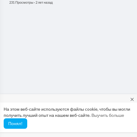
231 Просмотры
·
2 лет назад
close
На этом веб-сайте используются файлы cookie, чтобы вы могли
Would you like to report possible abuse to our Abuse Team? If so,
получить лучший опыт на нашем веб-сайте.
Выучить больше
please use this email: abuse@vimo.cam
Понял!