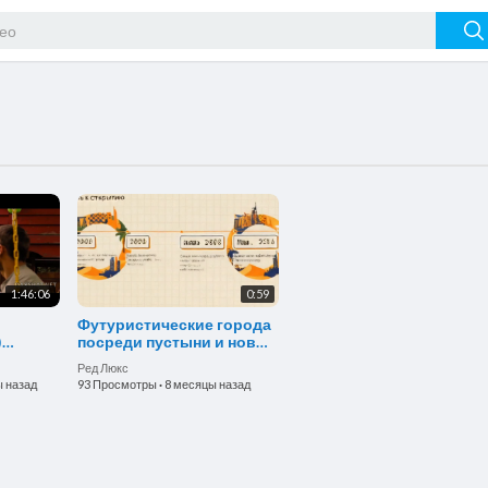
1:46:06
0:59
Футуристические города
)
посреди пустыни и новые
правила инвестиций
Ред Люкс
ы назад
93 Просмотры
·
8 месяцы назад