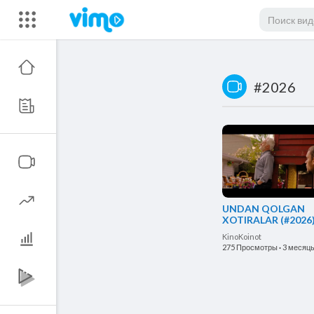
#2026
UNDAN QOLGAN
XOTIRALAR (#2026
O'ZBEK TILIDA
KinoKoinot
275 Просмотры
·
3 месяц