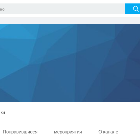
ики
Понравившиеся
мероприятия
О канале