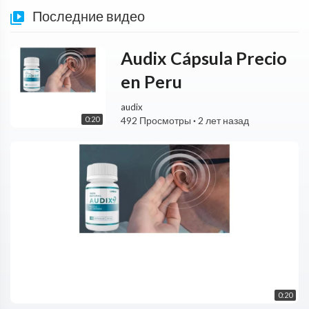
Последние видео
Audix Cápsula Precio
en Peru
audix
0:20
492 Просмотры
·
2 лет назад
0:20