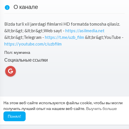
О канале
Bizda turli xil janrdagi filmlarni HD formatda tomosha qilasiz.
&lt;br&gt; &lt;br&gt;Web sayt -
https://asilmedia.net
&lt;br&gt;Telegram -
https://t.me/uzb_film
&lt;br&gt;YouTube -
https://youtube.com/c/uzbfilm
Пол: мужчина
Социальные ссылки
На этом веб-сайте используются файлы cookie, чтобы вы могли
получить лучший опыт на нашем веб-сайте.
Выучить больше
Понял!