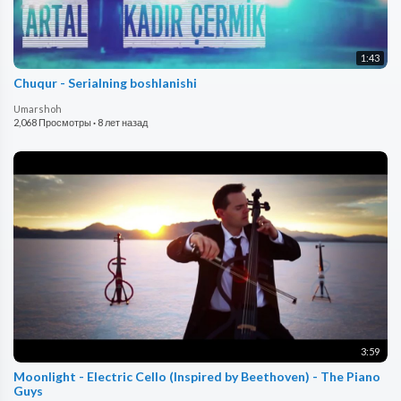
1:43
Chuqur - Serialning boshlanishi
Umarshoh
2,068 Просмотры
·
8 лет назад
3:59
Moonlight - Electric Cello (Inspired by Beethoven) - The Piano
Guys