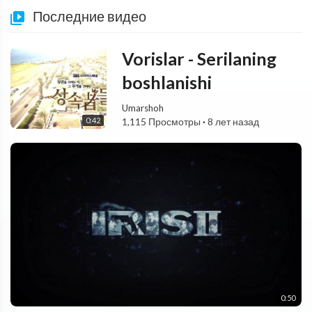
Последние видео
Vorislar - Serilaning
boshlanishi
Umarshoh
0:42
1,115 Просмотры
·
8 лет назад
0:50