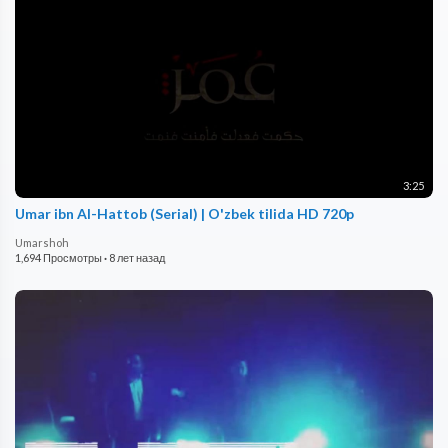
3:25
Umar ibn Al-Hattob (Serial) | O'zbek tilida HD 720p
Umarshoh
1,694 Просмотры
·
8 лет назад