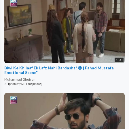
1:00
Biwi Ke Khilaaf Ek Lafz Nahi Bardasht! 😠 | Fahad Mustafa
Emotional Scene"
Muhammad Ghufran
2 Просмотры
·
1 год назад