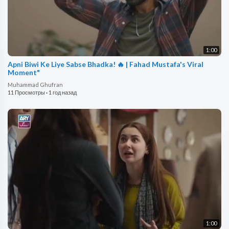
1:00
Apni Biwi Ke Liye Sabse Bhadka! 🔥 | Fahad Mustafa's Viral
Moment"
Muhammad Ghufran
11 Просмотры
·
1 год назад
1:00