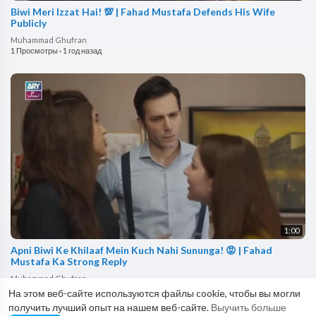
Biwi Meri Izzat Hai! 💯 | Fahad Mustafa Defends His Wife
Publicly
Muhammad Ghufran
1 Просмотры
·
1 год назад
1:00
Apni Biwi Ke Khilaaf Mein Kuch Nahi Sununga! 😡 | Fahad
Mustafa Ka Strong Reply
Muhammad Ghufran
384 Просмотры
·
1 год назад
На этом веб-сайте используются файлы cookie, чтобы вы могли
получить лучший опыт на нашем веб-сайте.
Выучить больше