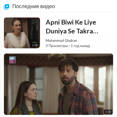
Последние видео
Apni Biwi Ke Liye
Duniya Se Takra
Jaunga! 🌍 | Fahad
Muhammad Ghufran
1:00
3 Просмотры
·
1 год назад
Mustafa Bold Words
1:00