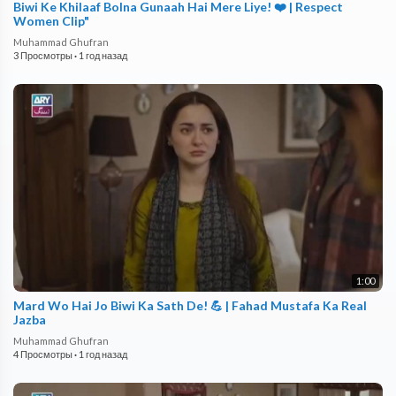
Biwi Ke Khilaaf Bolna Gunaah Hai Mere Liye! ❤️ | Respect
Women Clip"
Muhammad Ghufran
3 Просмотры
·
1 год назад
1:00
Mard Wo Hai Jo Biwi Ka Sath De! 💪 | Fahad Mustafa Ka Real
Jazba
Muhammad Ghufran
4 Просмотры
·
1 год назад