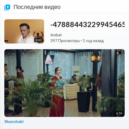
Последние видео
-47888443229945465
Inobat
3:43
397 Просмотры
·
1 год назад
4:59
Shunchaki