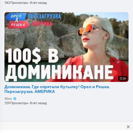
543 Просмотры
·
8 лет назад
0:26
Доминикана. Где спрятали бутылку! Орел и Решка.
Перезагрузка. АМЕРИКА
Xbox
559 Просмотры
·
8 лет назад
close