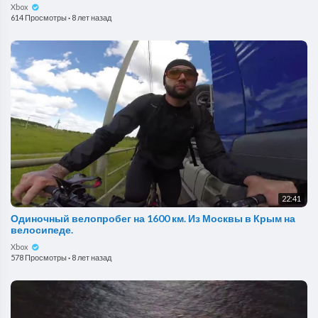
Xbox
614 Просмотры
·
8 лет назад
22:41
Одиночный велопробег на 1600 км. Из Москвы в Крым на
велосипеде.
Xbox
578 Просмотры
·
8 лет назад