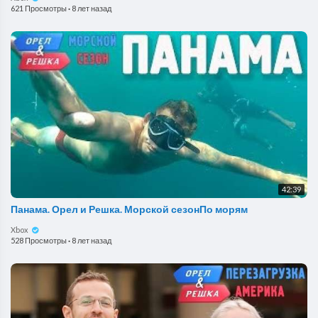
621 Просмотры
·
8 лет назад
42:39
Панама. Орел и Решка. Морской сезонПо морям
Xbox
528 Просмотры
·
8 лет назад