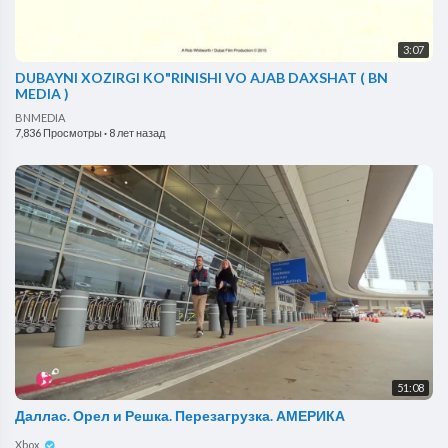
3:07
DUBAYNI XOZIRGI KO"RINISHI VO AJAB DAXSHAT ( BN
MEDIA )
BNMEDIA
7,836 Просмотры
·
8 лет назад
51:08
Даллас. Орел и Решка. Перезагрузка. АМЕРИКА
Xbox