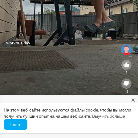
workout day
1
0
close
На этом веб-сайте используются файлы cookie, чтобы вы могли
0
Would you like to report possible abuse to our Abuse Team? If so,
получить лучший опыт на нашем веб-сайте.
Выучить больше
please use this email: abuse@vimo.cam
Понял!
129