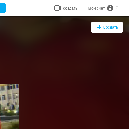
277
создать
Мой счет
Создать