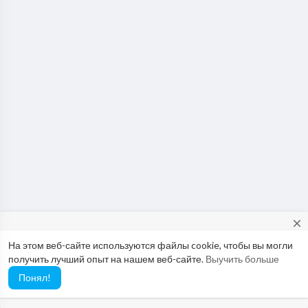
close
На этом веб-сайте используются файлы cookie, чтобы вы могли
Would you like to report possible abuse to our Abuse Team? If so,
получить лучший опыт на нашем веб-сайте.
Выучить больше
please use this email: abuse@vimo.cam
Понял!