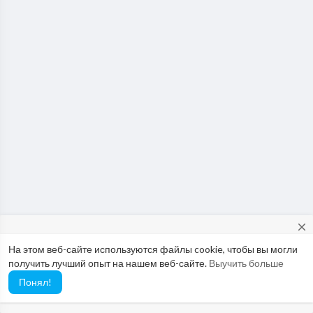
close
На этом веб-сайте используются файлы cookie, чтобы вы могли
Would you like to report possible abuse to our Abuse Team? If so,
получить лучший опыт на нашем веб-сайте.
Выучить больше
please use this email: abuse@vimo.cam
Понял!