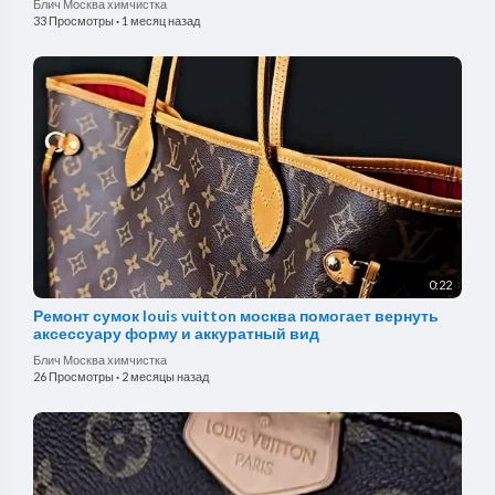
Блич Москва химчистка
33 Просмотры
·
1 месяц назад
0:22
Ремонт сумок louis vuitton москва помогает вернуть
аксессуару форму и аккуратный вид
Блич Москва химчистка
26 Просмотры
·
2 месяцы назад